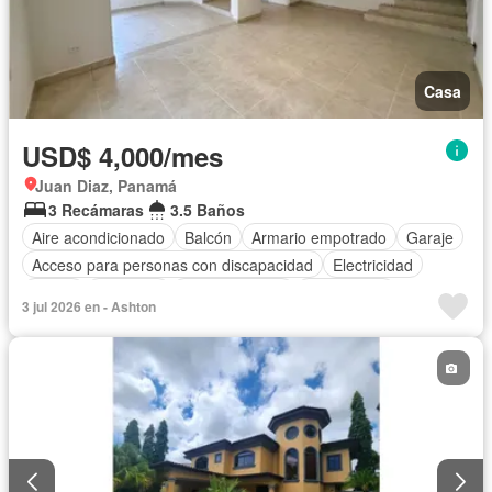
Casa
USD$ 4,000/mes
Juan Diaz, Panamá
3 Recámaras
3.5 Baños
Aire acondicionado
Balcón
Armario empotrado
Garaje
Acceso para personas con discapacidad
Electricidad
Jardín
Gimnasio
Cocina integral
Gas natural
3 jul 2026 en - Ashton
Vista panorámica
Seguridad
Cuarto de servicio
Agua
Patio