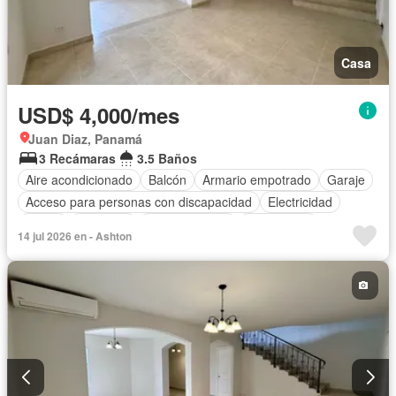
Casa
USD$ 4,000/mes
Juan Diaz, Panamá
3 Recámaras
3.5 Baños
Aire acondicionado
Balcón
Armario empotrado
Garaje
Acceso para personas con discapacidad
Electricidad
Jardín
Gimnasio
Cocina integral
Gas natural
14 jul 2026 en - Ashton
Vista panorámica
Seguridad
Cuarto de servicio
Agua
Patio