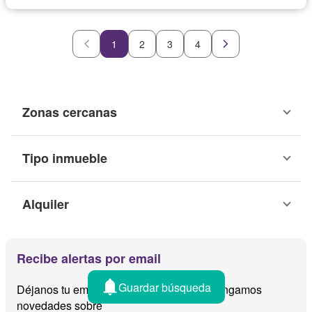
1
2
3
4
Zonas cercanas
Tipo inmueble
Alquiler
Recibe alertas por email
Guardar búsqueda
Déjanos tu email y te avisamos cuando tengamos
novedades sobre