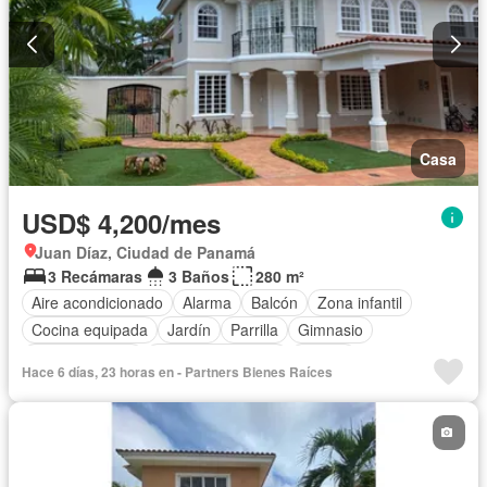
Casa
USD$ 4,200/mes
Juan Díaz, Ciudad de Panamá
3 Recámaras
3 Baños
280 m²
Aire acondicionado
Alarma
Balcón
Zona infantil
Cocina equipada
Jardín
Parrilla
Gimnasio
Cocina integral
Cuarto de servicio
Piscina
Hace 6 días, 23 horas en - Partners Bienes Raíces
Cancha de tenis
Patio