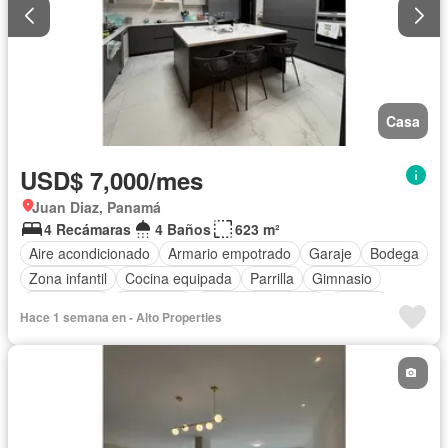
Casa
USD$ 7,000/mes
Juan Diaz, Panamá
4 Recámaras
4 Baños
623 m²
Aire acondicionado
Armario empotrado
Garaje
Bodega
Zona infantil
Cocina equipada
Parrilla
Gimnasio
Gas natural
Seguridad
Cuarto de servicio
Piscina
Hace 1 semana en - Alto Properties
Cancha de tenis