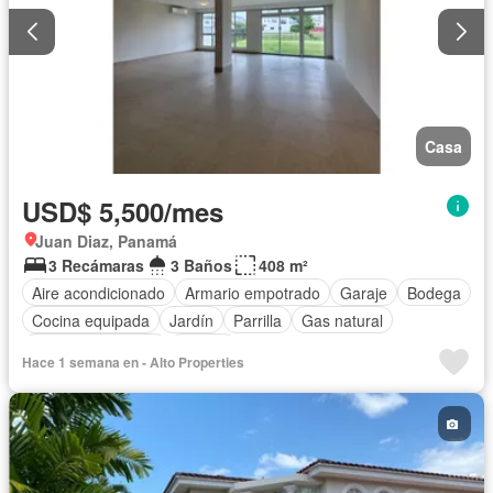
Casa
USD$ 5,500/mes
Juan Diaz, Panamá
3 Recámaras
3 Baños
408 m²
Aire acondicionado
Armario empotrado
Garaje
Bodega
Cocina equipada
Jardín
Parrilla
Gas natural
Cuarto de servicio
Piscina
Hace 1 semana en - Alto Properties