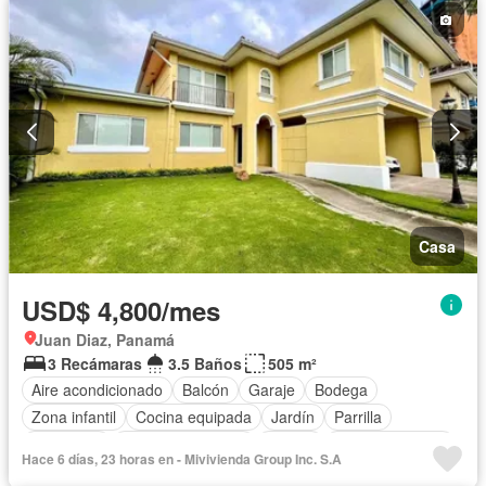
Casa
USD$ 4,800/mes
Juan Diaz, Panamá
3 Recámaras
3.5 Baños
505 m²
Aire acondicionado
Balcón
Garaje
Bodega
Zona infantil
Cocina equipada
Jardín
Parrilla
Seguridad
Cuarto de servicio
Piscina
Cancha de tenis
Hace 6 días, 23 horas en - Mivivienda Group Inc. S.A
Patio