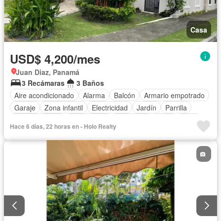
Casa
USD$ 4,200/mes
Juan Diaz, Panamá
3 Recámaras
3 Baños
Aire acondicionado
Alarma
Balcón
Armario empotrado
Garaje
Zona infantil
Electricidad
Jardín
Parrilla
Cocina integral
Gas natural
Seguridad
Agua
Patio
Hace 6 días, 22 horas en - Holo Realty