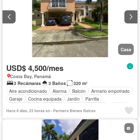
Casa
USD$ 4,500/mes
Costa Bay, Panamá
3 Recámaras
3 Baños
320 m²
Aire acondicionado
Alarma
Balcón
Armario empotrado
Garaje
Cocina equipada
Jardín
Parrilla
Cocina integral
Seguridad
Cuarto de servicio
Piscina
Hace 6 días, 23 horas en - Partners Bienes Raíces
Cancha de tenis