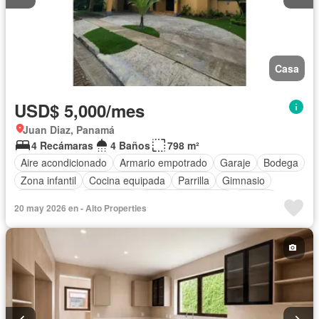
Casa
USD$ 5,000/mes
Juan Diaz, Panamá
4 Recámaras
4 Baños
798 m²
Aire acondicionado
Armario empotrado
Garaje
Bodega
Zona infantil
Cocina equipada
Parrilla
Gimnasio
Gas natural
Seguridad
Cuarto de servicio
Piscina
20 may 2026 en - Alto Properties
Cancha de tenis