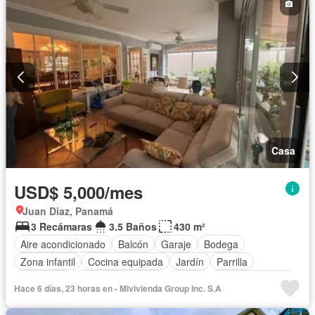
Casa
USD$ 5,000/mes
Juan Diaz, Panamá
3 Recámaras
3.5 Baños
430 m²
Aire acondicionado
Balcón
Garaje
Bodega
Zona infantil
Cocina equipada
Jardín
Parrilla
Seguridad
Cuarto de servicio
Piscina
Cancha de tenis
Hace 6 días, 23 horas en - Mivivienda Group Inc. S.A
Patio