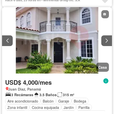
Patio
Casa
USD$ 4,000/mes
Juan Diaz, Panamá
3 Recámaras
3.5 Baños
315 m²
Aire acondicionado
Balcón
Garaje
Bodega
Zona infantil
Cocina equipada
Jardín
Parrilla
Seguridad
Cuarto de servicio
Piscina
Cancha de tenis