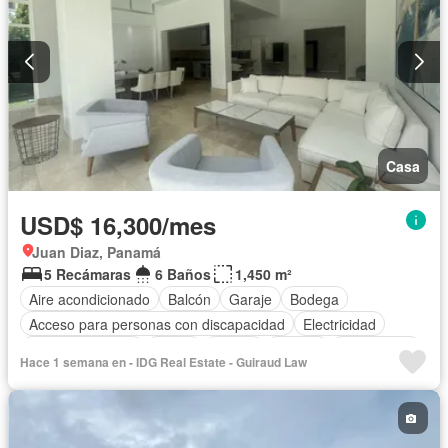
Casa
USD$ 16,300/mes
Juan Diaz, Panamá
5 Recámaras
6 Baños
1,450 m²
Aire acondicionado
Balcón
Garaje
Bodega
Acceso para personas con discapacidad
Electricidad
Cocina equipada
Jardín
Parrilla
Jacuzzi
Gas natural
Hace 1 semana en - IDG Real Estate - Guiraud Law
Seguridad
Cuarto de servicio
Piscina
Cancha de tenis
Agua