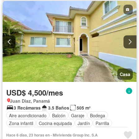
Casa
USD$ 4,500/mes
Juan Diaz, Panamá
3 Recámaras
3.5 Baños
505 m²
Aire acondicionado
Balcón
Garaje
Bodega
Zona infantil
Cocina equipada
Jardín
Parrilla
Seguridad
Cuarto de servicio
Piscina
Cancha de tenis
Hace 6 días, 23 horas en - Mivivienda Group Inc. S.A
Patio