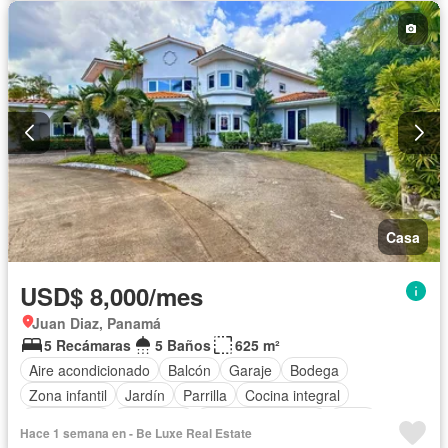
Casa
USD$ 8,000/mes
Juan Diaz, Panamá
5 Recámaras
5 Baños
625 m²
Aire acondicionado
Balcón
Garaje
Bodega
Zona infantil
Jardín
Parrilla
Cocina integral
Gas natural
Seguridad
Cuarto de servicio
Patio
Hace 1 semana en - Be Luxe Real Estate