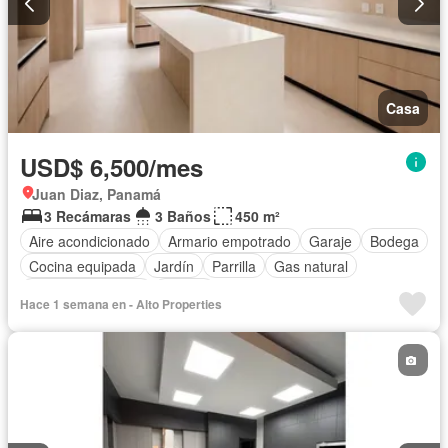
Casa
USD$ 6,500/mes
Juan Diaz, Panamá
3 Recámaras
3 Baños
450 m²
Aire acondicionado
Armario empotrado
Garaje
Bodega
Cocina equipada
Jardín
Parrilla
Gas natural
Cuarto de servicio
Piscina
Hace 1 semana en - Alto Properties