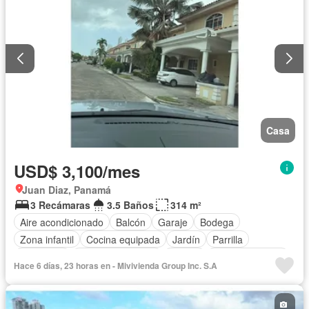
Casa
USD$ 3,100/mes
Juan Diaz, Panamá
3 Recámaras
3.5 Baños
314 m²
Aire acondicionado
Balcón
Garaje
Bodega
Zona infantil
Cocina equipada
Jardín
Parrilla
Seguridad
Cuarto de servicio
Piscina
Cancha de tenis
Hace 6 días, 23 horas en - Mivivienda Group Inc. S.A
Patio