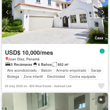
Casa
USD$ 10,000/mes
Juan Diaz, Panamá
5 Recámaras
6 Baños
852 m²
Aire acondicionado
Balcón
Armario empotrado
Garaje
Bodega
Zona infantil
Electricidad
Cocina equipada
Jardín
Parrilla
Cocina integral
Gas natural
Seguridad
20 may 2026 en - IDG Real Estate - Guiraud Law
Cuarto de servicio
Piscina
Agua