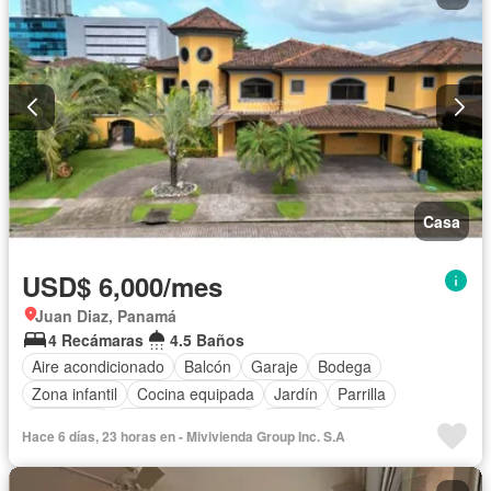
Casa
USD$ 6,000/mes
Juan Diaz, Panamá
4 Recámaras
4.5 Baños
Aire acondicionado
Balcón
Garaje
Bodega
Zona infantil
Cocina equipada
Jardín
Parrilla
Seguridad
Cuarto de servicio
Piscina
Patio
Hace 6 días, 23 horas en - Mivivienda Group Inc. S.A