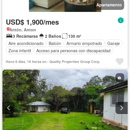
Apartamento
USD$ 1,900/mes
Antón, Anton
3 Recámaras
2 Baños
130 m²
Aire acondicionado
Balcón
Armario empotrado
Garaje
Zona infantil
Acceso para personas con discapacidad
Electricidad
Cocina equipada
Jardín
Parrilla
Hace 6 días, 16 horas en - Quality Properties Group Corp.
Cocina integral
Gas natural
Seguridad
Piscina
Agua
Patio