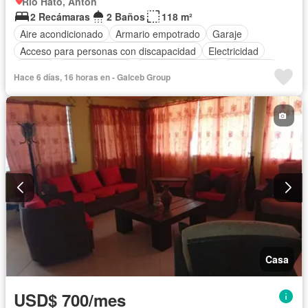
Rio Hato, Anton
2 Recámaras
2 Baños
118 m²
Aire acondicionado
Armario empotrado
Garaje
Acceso para personas con discapacidad
Electricidad
Parrilla
Cocina integral
Vista panorámica
Seguridad
Hace 6 días, 16 horas en - Galceb Group
Piscina
Agua
Casa
USD$ 700/mes