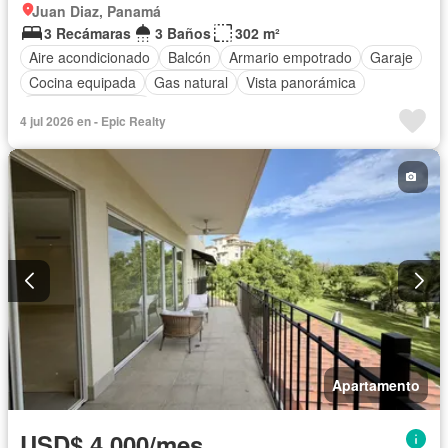
Juan Diaz, Panamá
3 Recámaras
3 Baños
302 m²
Aire acondicionado
Balcón
Armario empotrado
Garaje
Cocina equipada
Gas natural
Vista panorámica
Cuarto de servicio
4 jul 2026 en - Epic Realty
Apartamento
USD$ 4,000/mes