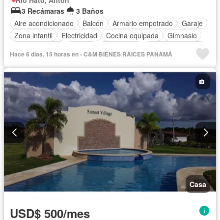
Rio Hato, Anton
3 Recámaras
3 Baños
Aire acondicionado
Balcón
Armario empotrado
Garaje
Zona infantil
Electricidad
Cocina equipada
Gimnasio
Cocina integral
Internet
Gas natural
Vista panorámica
Hace 6 días, 15 horas en - C&M BIENES RAICES PANAMÁ
Seguridad
Piscina
Cancha de tenis
Casa
USD$ 500/mes