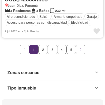
Juan Diaz, Panamá
3 Recámaras
3 Baños
232 m²
Aire acondicionado
Balcón
Armario empotrado
Garaje
Acceso para personas con discapacidad
Electricidad
Cocina equipada
Gimnasio
Ascensor
Gas natural
2 jul 2026 en - Epic Realty
Vista panorámica
Seguridad
Cuarto de servicio
Piscina
Agua
1
2
3
4
5
Zonas cercanas
Tipo inmueble