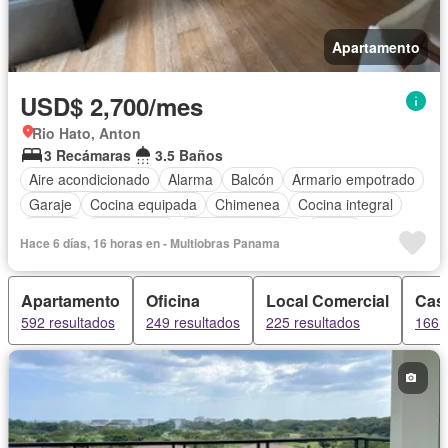
Apartamento
USD$ 2,700/mes
Rio Hato, Anton
3 Recámaras
3.5 Baños
Aire acondicionado
Alarma
Balcón
Armario empotrado
Garaje
Cocina equipada
Chimenea
Cocina integral
Jacuzzi
Gas natural
Vista panorámica
Sauna
Hace 6 días, 16 horas en - Multiobras Panama
Cuarto de servicio
Apartamento
Oficina
Local Comercial
Cas
592 resultados
249 resultados
225 resultados
166 