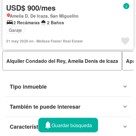
USD$ 900/mes
Amelia D. De Icaza, San Miguelito
2 Recámaras
2 Baños
Garaje
31 may 2026 en - Melissa Foster Real Estate
Alquiler Condado del Rey, Amelia Denis de Icaza
Apar
Tipo inmueble
También te puede interesar
Guardar búsqueda
Características