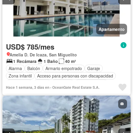
Apartamento
USD$ 785/mes
Amelia D. De Icaza, San Miguelito
1 Recámara
1 Baño
40 m²
Alarma
Balcón
Armario empotrado
Garaje
Zona infantil
Acceso para personas con discapacidad
Electricidad
Parrilla
Gimnasio
Cocina integral
Hace 1 semana, 3 días en - OceanGate Real Estate S.A.
Ascensor
Gas natural
Vista panorámica
Seguridad
Piscina
Agua