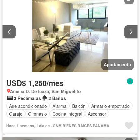
Apartamento
USD$ 1,250/mes
Amelia D. De Icaza, San Miguelito
3 Recámaras
2 Baños
Aire acondicionado
Alarma
Balcón
Armario empotrado
Garaje
Gimnasio
Cocina integral
Ascensor
Cuarto de servicio
Piscina
Hace 1 semana, 1 día en - C&M BIENES RAICES PANAMÁ