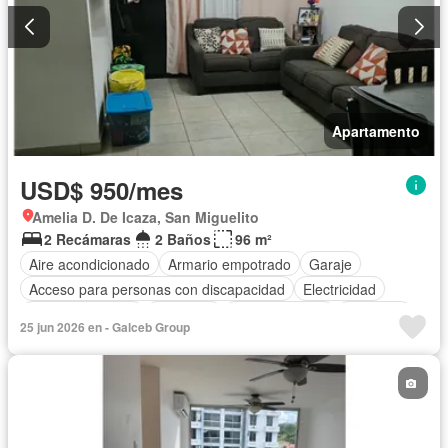
Apartamento
USD$ 950/mes
Amelia D. De Icaza, San Miguelito
2 Recámaras
2 Baños
96 m²
Aire acondicionado
Armario empotrado
Garaje
Acceso para personas con discapacidad
Electricidad
Cocina equipada
Gimnasio
Cocina integral
Ascensor
25 jun 2026 en - Galceb Group
Gas natural
Piscina
Agua