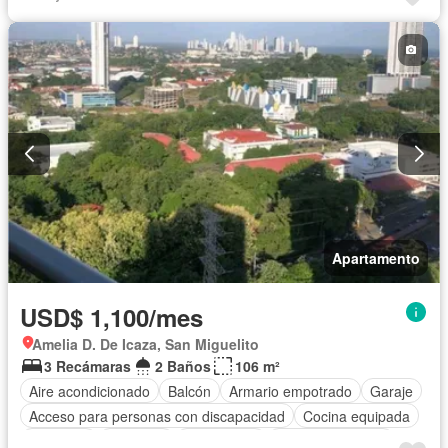
Apartamento
USD$ 1,100/mes
Amelia D. De Icaza, San Miguelito
3 Recámaras
2 Baños
106 m²
Aire acondicionado
Balcón
Armario empotrado
Garaje
Acceso para personas con discapacidad
Cocina equipada
Gimnasio
Ascensor
Gas natural
Vista panorámica