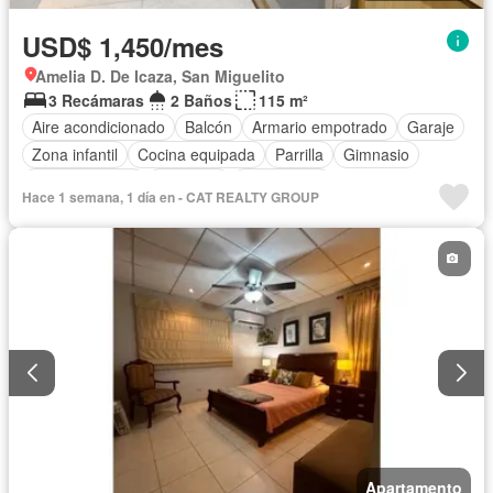
USD$ 1,450/mes
Amelia D. De Icaza, San Miguelito
3 Recámaras
2 Baños
115 m²
Aire acondicionado
Balcón
Armario empotrado
Garaje
Zona infantil
Cocina equipada
Parrilla
Gimnasio
Cocina integral
Ascensor
Gas natural
Hace 1 semana, 1 día en - CAT REALTY GROUP
Vista panorámica
Seguridad
Cuarto de servicio
Piscina
Apartamento