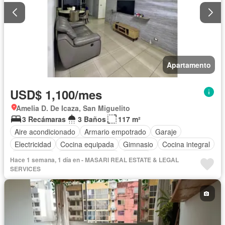
Apartamento
USD$ 1,100/mes
Amelia D. De Icaza, San Miguelito
3 Recámaras
3 Baños
117 m²
Aire acondicionado
Armario empotrado
Garaje
Electricidad
Cocina equipada
Gimnasio
Cocina integral
Gas natural
Vista panorámica
Piscina
Hace 1 semana, 1 día en - MASARI REAL ESTATE & LEGAL
SERVICES