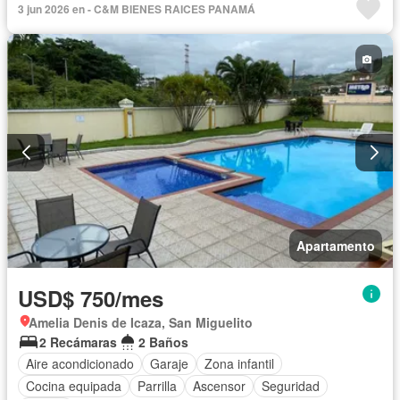
3 jun 2026 en - C&M BIENES RAICES PANAMÁ
Apartamento
USD$ 750/mes
Amelia Denis de Icaza, San Miguelito
2 Recámaras
2 Baños
Aire acondicionado
Garaje
Zona infantil
Cocina equipada
Parrilla
Ascensor
Seguridad