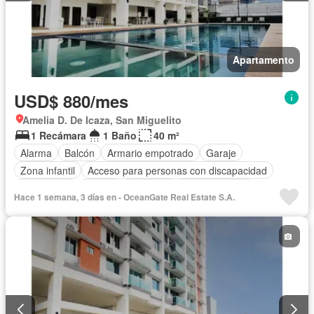
Apartamento
USD$ 880/mes
Amelia D. De Icaza, San Miguelito
1 Recámara
1 Baño
40 m²
Alarma
Balcón
Armario empotrado
Garaje
Zona infantil
Acceso para personas con discapacidad
Electricidad
Parrilla
Gimnasio
Cocina integral
Hace 1 semana, 3 días en - OceanGate Real Estate S.A.
Ascensor
Gas natural
Vista panorámica
Seguridad
Piscina
Agua