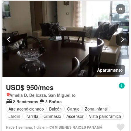
Apartamento
USD$ 950/mes
Amelia D. De Icaza, San Miguelito
2 Recámaras
3 Baños
Aire acondicionado
Balcón
Garaje
Zona infantil
Jardín
Parrilla
Gimnasio
Ascensor
Vista panorámica
Seguridad
Piscina
Hace 1 semana, 1 día en - C&M BIENES RAICES PANAMÁ