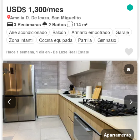
USD$ 1,300/mes
Amelia D. De Icaza, San Miguelito
3 Recámaras
2 Baños
114 m²
Aire acondicionado
Balcón
Armario empotrado
Garaje
Zona infantil
Cocina equipada
Parrilla
Gimnasio
Ascensor
Vista panorámica
Piscina
Hace 1 semana, 1 día en - Be Luxe Real Estate
Apartamento