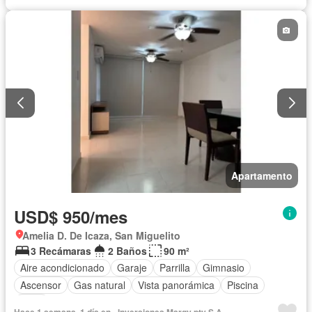
Apartamento
USD$ 950/mes
Amelia D. De Icaza, San Miguelito
3 Recámaras
2 Baños
90 m²
Aire acondicionado
Garaje
Parrilla
Gimnasio
Ascensor
Gas natural
Vista panorámica
Piscina
Agua
Hace 1 semana, 1 día en - Inversiones Margy pty S.A