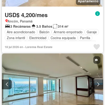
Apartamento
USD$ 4,200/mes
Ancón, Panamá
3 Recámaras
3.5 Baños
314 m²
Aire acondicionado
Balcón
Armario empotrado
Garaje
Zona infantil
Electricidad
Cocina equipada
Parrilla
Gimnasio
Cocina integral
Ascensor
Vista panorámica
18 jul 2026 en - Lorenna Real Estate
Seguridad
Piscina
Agua