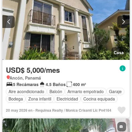
Casa
USD$ 5,000/mes
Ancón, Panamá
5 Recámaras
4.5 Baños
400 m²
Aire acondicionado
Balcón
Armario empotrado
Garaje
Bodega
Zona infantil
Electricidad
Cocina equipada
Parrilla
Gimnasio
Cocina integral
Gas natural
20 may 2026 en - Requinsa Realty / Monica Crisanti Lic Pn4164
Seguridad
Cuarto de servicio
Piscina
Cancha de tenis