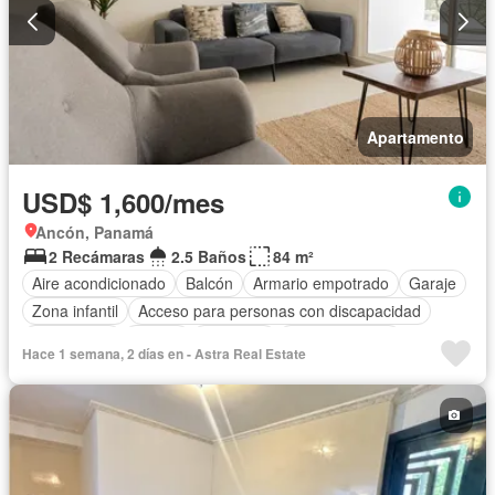
Apartamento
USD$ 1,600/mes
Ancón, Panamá
2 Recámaras
2.5 Baños
84 m²
Aire acondicionado
Balcón
Armario empotrado
Garaje
Zona infantil
Acceso para personas con discapacidad
Electricidad
Parrilla
Gimnasio
Cocina integral
Hace 1 semana, 2 días en - Astra Real Estate
Ascensor
Gas natural
Vista panorámica
Sauna
Seguridad
Piscina
Agua