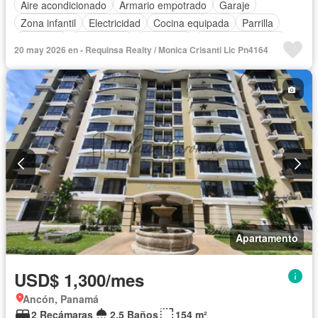
Aire acondicionado
Armario empotrado
Garaje
Zona infantil
Electricidad
Cocina equipada
Parrilla
Gimnasio
Gas natural
Seguridad
Cuarto de servicio
20 may 2026 en - Requinsa Realty / Monica Crisanti Lic Pn4164
Cancha de tenis
Apartamento
USD$ 1,300/mes
Ancón, Panamá
2 Recámaras
2.5 Baños
154 m²