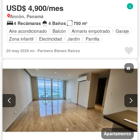
USD$ 4,900/mes
Ancón, Panamá
4 Recámaras
4 Baños
750 m²
Aire acondicionado
Balcón
Armario empotrado
Garaje
Zona infantil
Electricidad
Jardín
Parrilla
Cocina integral
Gas natural
Seguridad
20 may 2026 en - Partners Bienes Raíces
Cuarto de servicio
Piscina
Cancha de tenis
Patio
Apartamento