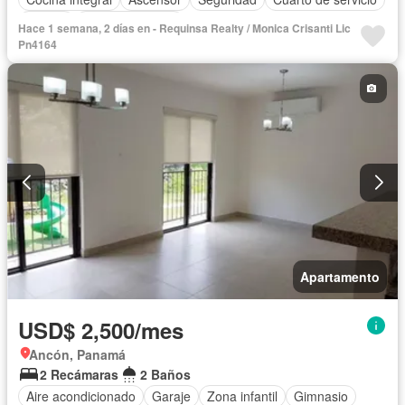
Piscina
Cancha de tenis
Hace 1 semana, 2 días en - Requinsa Realty / Monica Crisanti Lic
Pn4164
Apartamento
USD$ 2,500/mes
Ancón, Panamá
2 Recámaras
2 Baños
Aire acondicionado
Garaje
Zona infantil
Gimnasio