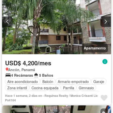
Apartamento
USD$ 4,200/mes
Ancón, Panamá
4 Recámaras
5 Baños
Aire acondicionado
Balcón
Armario empotrado
Garaje
Zona infantil
Cocina equipada
Parrilla
Gimnasio
Ascensor
Gas natural
Vista panorámica
Seguridad
Hace 1 semana, 2 días en - Requinsa Realty / Monica Crisanti Lic
Cuarto de servicio
Piscina
Cancha de tenis
Pn4164