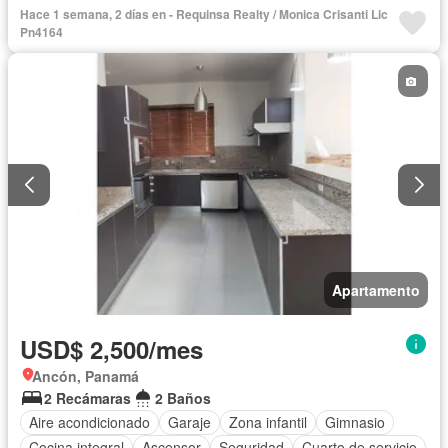
Vista panorámica
Seguridad
Piscina
Cancha de tenis
Hace 1 semana, 2 días en - Requinsa Realty / Monica Crisanti Lic
Pn4164
Apartamento
USD$ 2,500/mes
Ancón, Panamá
2 Recámaras
2 Baños
Aire acondicionado
Garaje
Zona infantil
Gimnasio
Cocina integral
Ascensor
Seguridad
Cuarto de servicio