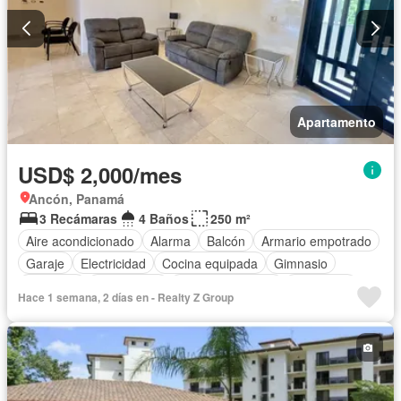
Apartamento
USD$ 2,000/mes
Ancón, Panamá
3 Recámaras
4 Baños
250 m²
Aire acondicionado
Alarma
Balcón
Armario empotrado
Garaje
Electricidad
Cocina equipada
Gimnasio
Ascensor
Gas natural
Vista panorámica
Seguridad
Hace 1 semana, 2 días en - Realty Z Group
Cuarto de servicio
Piscina
Agua