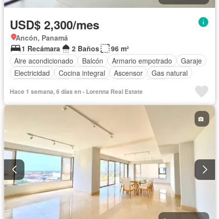
USD$ 2,300/mes
Ancón, Panamá
1 Recámara
2 Baños
96 m²
Aire acondicionado
Balcón
Armario empotrado
Garaje
Electricidad
Cocina integral
Ascensor
Gas natural
Vista panorámica
Seguridad
Piscina
Agua
Hace 1 semana, 6 días en - Lorenna Real Estate