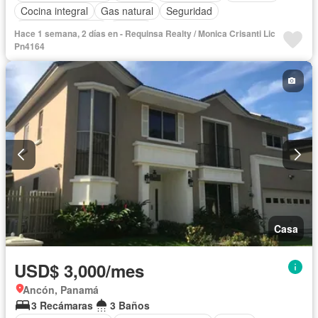
Cocina integral
Gas natural
Seguridad
Cuarto de servicio
Piscina
Hace 1 semana, 2 días en - Requinsa Realty / Monica Crisanti Lic
Pn4164
Casa
USD$ 3,000/mes
Ancón, Panamá
3 Recámaras
3 Baños