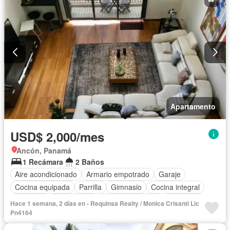
Apartamento
USD$ 2,000/mes
Ancón, Panamá
1 Recámara
2 Baños
Aire acondicionado
Armario empotrado
Garaje
Cocina equipada
Parrilla
Gimnasio
Cocina integral
Ascensor
Gas natural
Vista panorámica
Seguridad
Hace 1 semana, 2 días en - Requinsa Realty / Monica Crisanti Lic
Piscina
Cancha de tenis
Pn4164