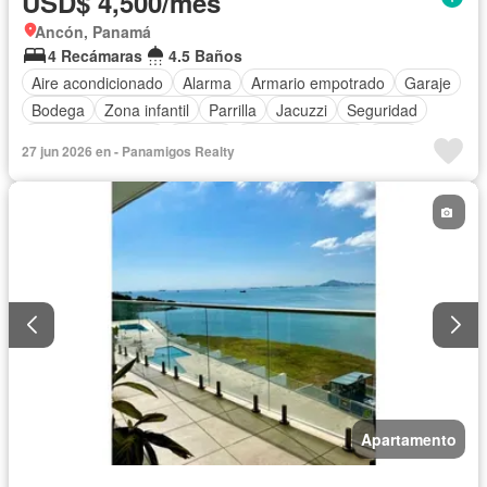
USD$ 4,500/mes
Ancón, Panamá
4 Recámaras
4.5 Baños
Aire acondicionado
Alarma
Armario empotrado
Garaje
Bodega
Zona infantil
Parrilla
Jacuzzi
Seguridad
Cuarto de servicio
Piscina
Cancha de tenis
Patio
27 jun 2026 en - Panamigos Realty
Apartamento