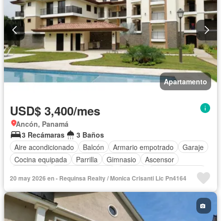
Apartamento
USD$ 3,400/mes
Ancón, Panamá
3 Recámaras
3 Baños
Aire acondicionado
Balcón
Armario empotrado
Garaje
Cocina equipada
Parrilla
Gimnasio
Ascensor
Seguridad
Cuarto de servicio
Piscina
Cancha de tenis
20 may 2026 en - Requinsa Realty / Monica Crisanti Lic Pn4164