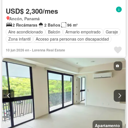
USD$ 2,300/mes
Ancón, Panamá
2 Recámaras
2 Baños
96 m²
Aire acondicionado
Balcón
Armario empotrado
Garaje
Zona infantil
Acceso para personas con discapacidad
Parrilla
Gimnasio
Ascensor
Vista panorámica
10 jun 2026 en - Lorenna Real Estate
Seguridad
Piscina
Cancha de tenis
Apartamento