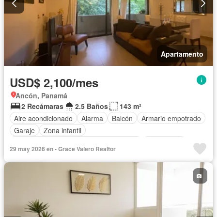
Apartamento
USD$ 2,100/mes
Ancón, Panamá
2 Recámaras
2.5 Baños
143 m²
Aire acondicionado
Alarma
Balcón
Armario empotrado
Garaje
Zona infantil
Acceso para personas con discapacidad
Electricidad
29 may 2026 en - Grace Valero Realtor
Cocina equipada
Jardín
Parrilla
Gimnasio
Cocina integral
Internet
Ascensor
Gas natural
Vista panorámica
Sauna
Seguridad
Cuarto de servicio
Piscina
Cancha de tenis
Agua