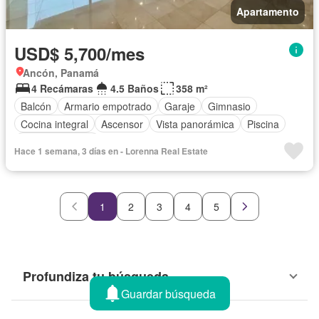
Apartamento
USD$ 5,700/mes
Ancón, Panamá
4 Recámaras
4.5 Baños
358 m²
Balcón
Armario empotrado
Garaje
Gimnasio
Cocina integral
Ascensor
Vista panorámica
Piscina
Cancha de tenis
Hace 1 semana, 3 días en - Lorenna Real Estate
1
2
3
4
5
Profundiza tu búsqueda
Guardar búsqueda