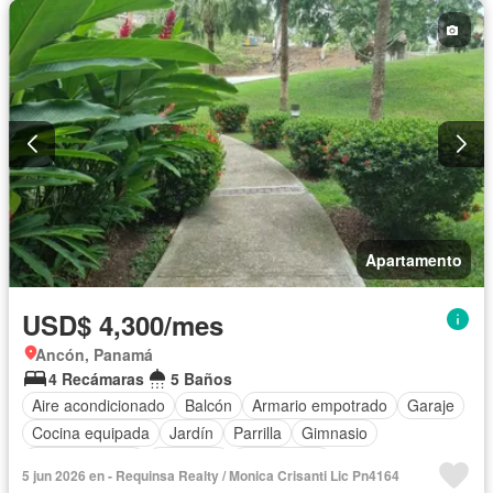
Apartamento
USD$ 4,300/mes
Ancón, Panamá
4 Recámaras
5 Baños
Aire acondicionado
Balcón
Armario empotrado
Garaje
Cocina equipada
Jardín
Parrilla
Gimnasio
Cocina integral
Ascensor
Gas natural
5 jun 2026 en - Requinsa Realty / Monica Crisanti Lic Pn4164
Vista panorámica
Seguridad
Cuarto de servicio
Piscina