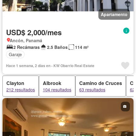
Apartamento
USD$ 2,000/mes
Ancón, Panamá
2 Recámaras
2.5 Baños
114 m²
Garaje
Hace 1 semana, 2 días en - KW Obarrio Real Estate
Clayton
Albrook
Camino de Cruces
Ci
212 resultados
104 resultados
63 resultados
62 