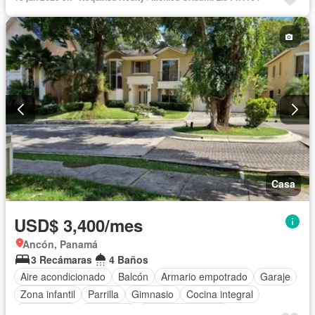
Casa
USD$ 3,400/mes
Ancón, Panamá
3 Recámaras
4 Baños
Aire acondicionado
Balcón
Armario empotrado
Garaje
Zona infantil
Parrilla
Gimnasio
Cocina integral
Gas natural
Seguridad
Cuarto de servicio