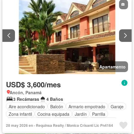
Apartamento
USD$ 3,600/mes
Ancón, Panamá
3 Recámaras
4 Baños
Aire acondicionado
Balcón
Armario empotrado
Garaje
Zona infantil
Cocina equipada
Jardín
Parrilla
Gimnasio
Ascensor
Gas natural
Vista panorámica
28 may 2026 en - Requinsa Realty / Monica Crisanti Lic Pn4164
Seguridad
Cuarto de servicio
Piscina
Cancha de tenis