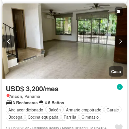
Cancha de tenis
Casa
USD$ 3,200/mes
Ancón, Panamá
3 Recámaras
4.5 Baños
Aire acondicionado
Balcón
Armario empotrado
Garaje
Bodega
Cocina equipada
Parrilla
Gimnasio
Seguridad
Cuarto de servicio
Cancha de tenis
13 jun 2026 en - Requinsa Realty / Monica Crisanti Lic Pn4164