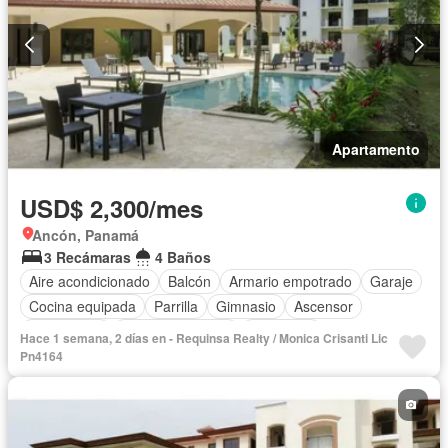
Apartamento
USD$ 2,300/mes
Ancón, Panamá
3 Recámaras
4 Baños
Aire acondicionado
Balcón
Armario empotrado
Garaje
Cocina equipada
Parrilla
Gimnasio
Ascensor
Gas natural
Vista panorámica
Seguridad
Hace 1 semana, 2 días en - Requinsa Realty / Monica Crisanti Lic
Cuarto de servicio
Piscina
Cancha de tenis
Pn4164