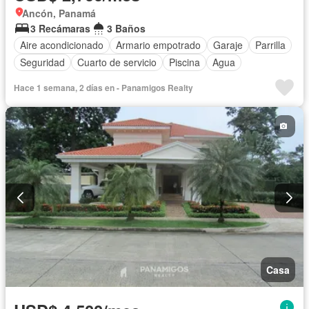
Ancón, Panamá
3 Recámaras
3 Baños
Aire acondicionado
Armario empotrado
Garaje
Parrilla
Seguridad
Cuarto de servicio
Piscina
Agua
Hace 1 semana, 2 días en - Panamigos Realty
Casa