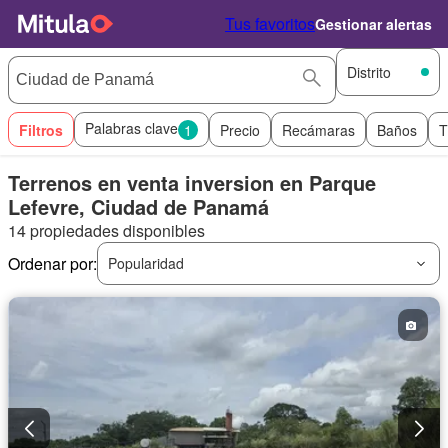
Tus favoritos
Gestionar alertas
Distrito
Palabras clave
Filtros
1
Precio
Recámaras
Baños
T
Terrenos en venta inversion en Parque
Lefevre, Ciudad de Panamá
14 propiedades disponibles
Ordenar por:
Popularidad