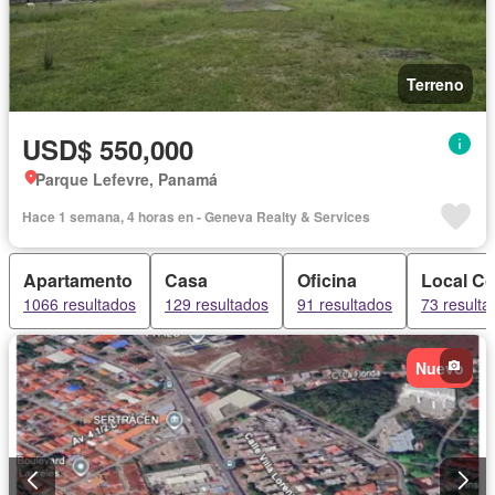
Terreno
USD$ 550,000
Parque Lefevre, Panamá
Hace 1 semana, 4 horas en - Geneva Realty & Services
Apartamento
Casa
Oficina
Local Co
1066 resultados
129 resultados
91 resultados
73 resulta
Nuevo