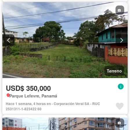
Terreno
USD$ 350,000
Parque Lefevre, Panamá
Hace 1 semana, 4 horas en - Corporación Veral SA - RUC
2531311-1-823422 60