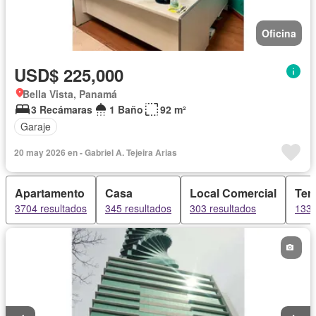
Oficina
USD$ 225,000
Bella Vista, Panamá
3 Recámaras
1 Baño
92 m²
Garaje
20 may 2026 en - Gabriel A. Tejeira Arias
Apartamento
Casa
Local Comercial
Ter
3704 resultados
345 resultados
303 resultados
133 