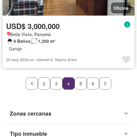
Oficina
USD$ 3,000,000
Bella Vista, Panamá
9 Baños
1,200 m²
Garaje
20 may 2026 en - Gabriel A. Tejeira Arias
2
3
4
5
6
Zonas cercanas
Tipo inmueble