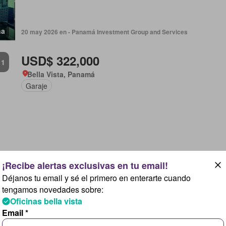
na
20 may 2026 en - Panamá Investment Group and Services
USD$ 322,000
1
Bella Vista, Panamá
Garaje
na
20 may 2026 en - Panamá Investment Group and Services
Déjanos tu email y sé el primero en enterarte cuando
tengamos novedades sobre:
Oficinas bella vista
Email *