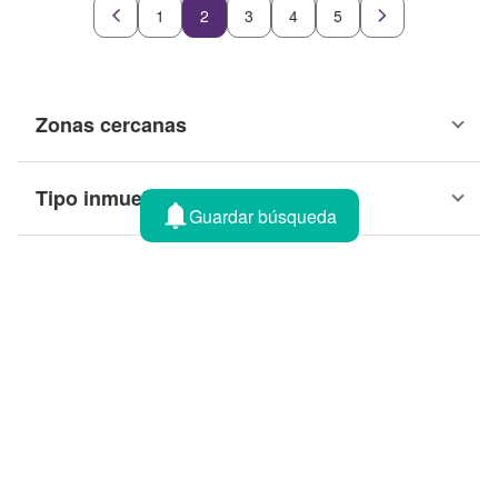
1
2
3
4
5
Zonas cercanas
Tipo inmueble
Guardar búsqueda
También te puede interesar
Venta
Recibe alertas por email
Déjanos tu email y te avisamos cuando tengamos