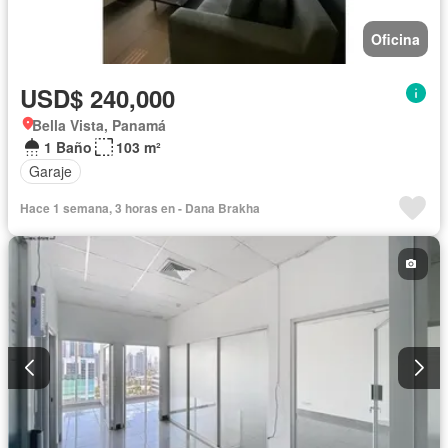
Oficina
USD$ 240,000
Bella Vista, Panamá
1 Baño
103 m²
Garaje
Hace 1 semana, 3 horas en - Dana Brakha