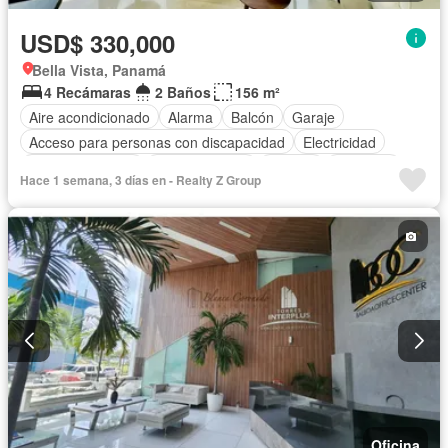
USD$ 330,000
Bella Vista, Panamá
4 Recámaras
2 Baños
156 m²
Aire acondicionado
Alarma
Balcón
Garaje
Acceso para personas con discapacidad
Electricidad
Cocina equipada
Cocina integral
Internet
Ascensor
Hace 1 semana, 3 días en - Realty Z Group
Seguridad
Agua
Oficina