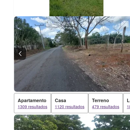
Apartamento
Casa
Terreno
L
1309 resultados
1120 resultados
479 resultados
1