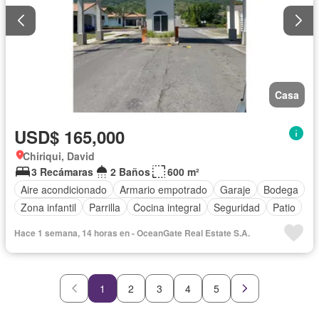
Casa
USD$ 165,000
Chiriqui, David
3 Recámaras
2 Baños
600 m²
Aire acondicionado
Armario empotrado
Garaje
Bodega
Zona infantil
Parrilla
Cocina integral
Seguridad
Patio
Hace 1 semana, 14 horas en - OceanGate Real Estate S.A.
1
2
3
4
5