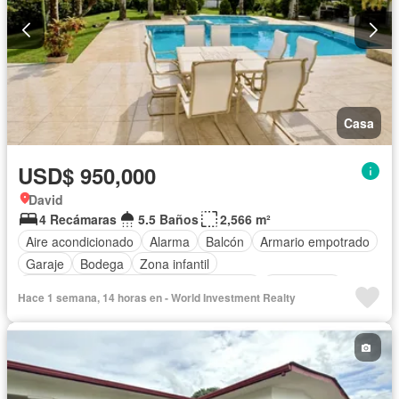
Casa
USD$ 950,000
David
4 Recámaras
5.5 Baños
2,566 m²
Aire acondicionado
Alarma
Balcón
Armario empotrado
Garaje
Bodega
Zona infantil
Acceso para personas con discapacidad
Electricidad
Hace 1 semana, 14 horas en - World Investment Realty
Cocina equipada
Chimenea
Jardín
Parrilla
Cocina integral
Internet
Jacuzzi
Gas natural
Vista panorámica
Cuarto de servicio
Piscina
Agua
Patio