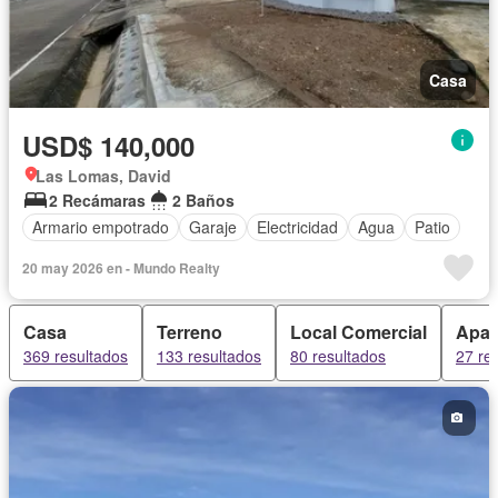
Casa
USD$ 140,000
Las Lomas, David
2 Recámaras
2 Baños
Armario empotrado
Garaje
Electricidad
Agua
Patio
20 may 2026 en - Mundo Realty
Casa
Terreno
Local Comercial
Apar
369 resultados
133 resultados
80 resultados
27 re