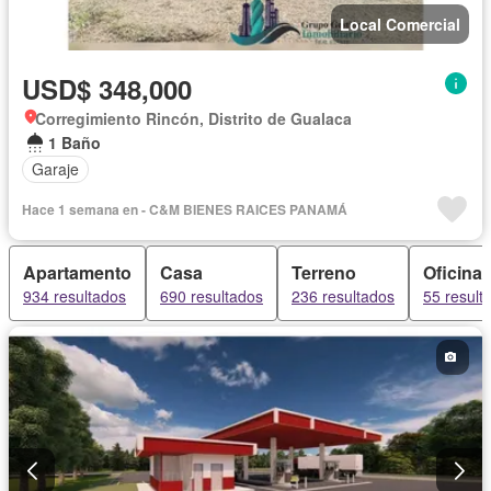
Local Comercial
USD$ 348,000
Corregimiento Rincón, Distrito de Gualaca
1 Baño
Garaje
Hace 1 semana en - C&M BIENES RAICES PANAMÁ
Apartamento
Casa
Terreno
Oficina
934 resultados
690 resultados
236 resultados
55 result