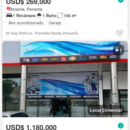
USD$ 269,000
Betania, Panamá
1 Recámara
1 Baño
145 m²
Aire acondicionado
Garaje
20 may 2026 en - PrimeNet Realty PanamÃ¡
1
Local Comercial
USD$ 1,180,000