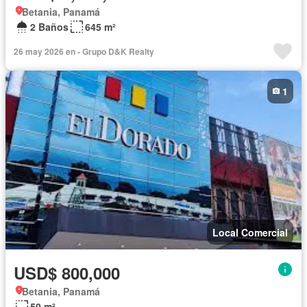
Betania, Panamá
2 Baños
645 m²
26 may 2026 en - Grupo D&K Realty
1
Local Comercial
USD$ 800,000
Betania, Panamá
50 m²