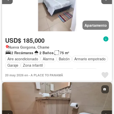
Apartamento
USD$ 185,000
Nueva Gorgona, Chame
2 Recámaras
2 Baños
75 m²
Aire acondicionado
Alarma
Balcón
Armario empotrado
Garaje
Zona infantil
Acceso para personas con discapacidad
Electricidad
20 may 2026 en - A PLACE TO PANAMÃ
Cocina equipada
Chimenea
Jardín
Parrilla
Gimnasio
Cocina integral
Internet
Jacuzzi
Ascensor
Gas natural
Vista panorámica
Sauna
Seguridad
Cuarto de servicio
Piscina
Cancha de tenis
Agua
Patio