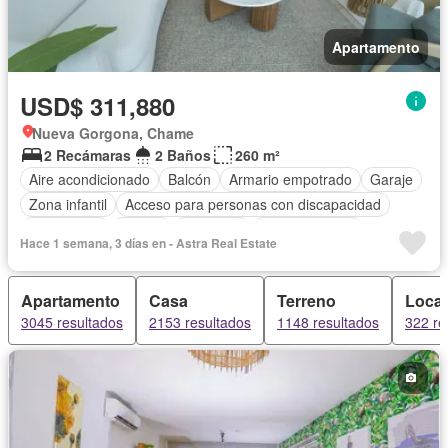
Apartamento
USD$ 311,880
Nueva Gorgona, Chame
2 Recámaras
2 Baños
260 m²
Aire acondicionado
Balcón
Armario empotrado
Garaje
Zona infantil
Acceso para personas con discapacidad
Electricidad
Parrilla
Gimnasio
Cocina integral
Hace 1 semana, 3 días en - Astra Real Estate
Ascensor
Gas natural
Vista panorámica
Sauna
Seguridad
Piscina
Agua
Apartamento
Casa
Terreno
Local
3045 resultados
2153 resultados
1148 resultados
322 re