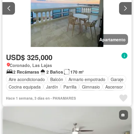
Apartamento
USD$ 325,000
Coronado, Las Lajas
2 Recámaras
2 Baños
170 m²
Aire acondicionado
Balcón
Armario empotrado
Garaje
Cocina equipada
Jardín
Parrilla
Gimnasio
Ascensor
Gas natural
Vista panorámica
Seguridad
Piscina
Hace 1 semana, 3 días en - PANAMARES
Patio