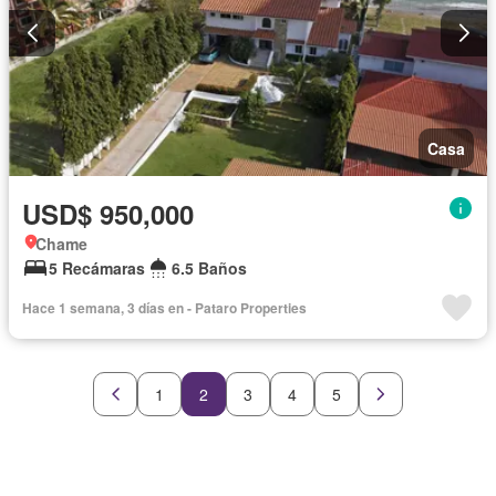
Casa
USD$ 950,000
Chame
5 Recámaras
6.5 Baños
Hace 1 semana, 3 días en - Pataro Properties
1
2
3
4
5