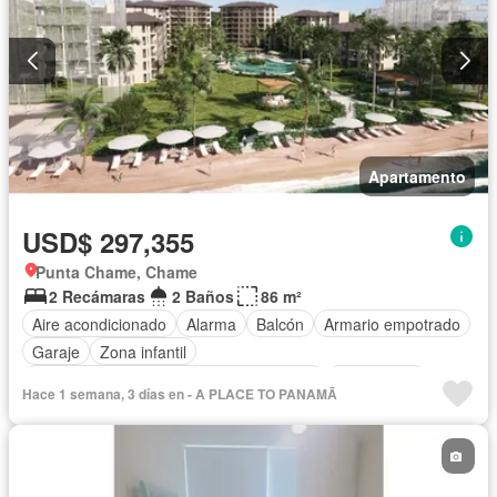
Patio
Apartamento
USD$ 297,355
Punta Chame, Chame
2 Recámaras
2 Baños
86 m²
Aire acondicionado
Alarma
Balcón
Armario empotrado
Garaje
Zona infantil
Acceso para personas con discapacidad
Electricidad
Hace 1 semana, 3 días en - A PLACE TO PANAMÃ
Cocina equipada
Chimenea
Jardín
Parrilla
Gimnasio
Cocina integral
Internet
Jacuzzi
Ascensor
Gas natural
Vista panorámica
Sauna
Seguridad
Cuarto de servicio
Piscina
Cancha de tenis
Agua