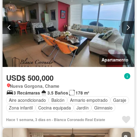
Apartamento
USD$ 500,000
Nueva Gorgona, Chame
3 Recámaras
3.5 Baños
178 m²
Aire acondicionado
Balcón
Armario empotrado
Garaje
Zona infantil
Cocina equipada
Jardín
Gimnasio
Cocina integral
Jacuzzi
Ascensor
Gas natural
Hace 1 semana, 3 días en - Blanca Coronado Real Estate
Vista panorámica
Sauna
Seguridad
Cuarto de servicio
Piscina
Cancha de tenis
Patio