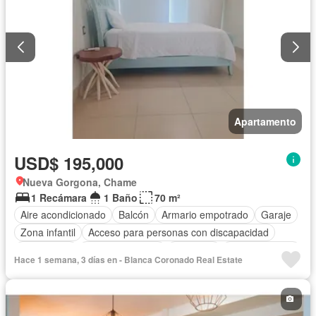
Patio
Apartamento
USD$ 195,000
Nueva Gorgona, Chame
1 Recámara
1 Baño
70 m²
Aire acondicionado
Balcón
Armario empotrado
Garaje
Zona infantil
Acceso para personas con discapacidad
Electricidad
Cocina equipada
Gimnasio
Cocina integral
Hace 1 semana, 3 días en - Blanca Coronado Real Estate
Internet
Ascensor
Vista panorámica
Seguridad
Piscina
Cancha de tenis
Agua