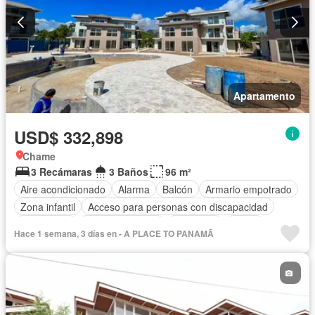
Apartamento
USD$ 332,898
Chame
3 Recámaras
3 Baños
96 m²
Aire acondicionado
Alarma
Balcón
Armario empotrado
Zona infantil
Acceso para personas con discapacidad
Electricidad
Cocina equipada
Chimenea
Jardín
Hace 1 semana, 3 días en - A PLACE TO PANAMÃ
Parrilla
Gimnasio
Cocina integral
Internet
Jacuzzi
Ascensor
Gas natural
Vista panorámica
Sauna
Seguridad
Cuarto de servicio
Piscina
Cancha de tenis
Agua
Patio