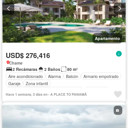
Apartamento
USD$ 276,416
Chame
2 Recámaras
2 Baños
80 m²
Aire acondicionado
Alarma
Balcón
Armario empotrado
Garaje
Zona infantil
Acceso para personas con discapacidad
Electricidad
Hace 1 semana, 3 días en - A PLACE TO PANAMÃ
Cocina equipada
Chimenea
Jardín
Parrilla
Gimnasio
Cocina integral
Internet
Jacuzzi
Ascensor
Gas natural
Vista panorámica
Sauna
Seguridad
Cuarto de servicio
Piscina
Cancha de tenis
Agua
Patio