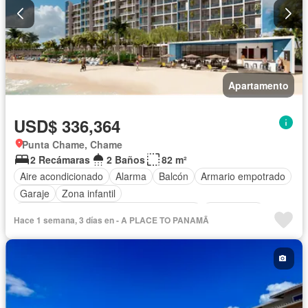
Apartamento
USD$ 336,364
Punta Chame, Chame
2 Recámaras
2 Baños
82 m²
Aire acondicionado
Alarma
Balcón
Armario empotrado
Garaje
Zona infantil
Acceso para personas con discapacidad
Electricidad
Hace 1 semana, 3 días en - A PLACE TO PANAMÃ
Cocina equipada
Chimenea
Jardín
Parrilla
Gimnasio
Cocina integral
Internet
Jacuzzi
Ascensor
Gas natural
Vista panorámica
Sauna
Seguridad
Cuarto de servicio
Piscina
Cancha de tenis
Agua
Patio