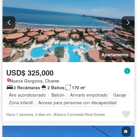
Apartamento
USD$ 325,000
Nueva Gorgona, Chame
3 Recámaras
2 Baños
170 m²
Aire acondicionado
Balcón
Armario empotrado
Garaje
Zona infantil
Acceso para personas con discapacidad
Electricidad
Gimnasio
Cocina integral
Ascensor
Hace 1 semana, 3 días en - Blanca Coronado Real Estate
Vista panorámica
Piscina
Agua