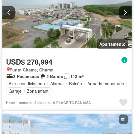
Apartamento
USD$ 278,994
Punta Chame, Chame
3 Recámaras
2 Baños
113 m²
Aire acondicionado
Alarma
Balcón
Armario empotrado
Garaje
Zona infantil
Acceso para personas con discapacidad
Electricidad
Hace 1 semana, 3 días en - A PLACE TO PANAMÃ
Cocina equipada
Chimenea
Jardín
Parrilla
Gimnasio
Cocina integral
Internet
Jacuzzi
Ascensor
Gas natural
Vista panorámica
Sauna
Seguridad
Cuarto de servicio
Piscina
Cancha de tenis
Agua