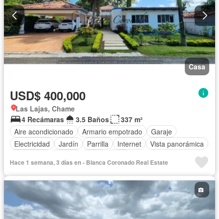
Casa
USD$ 400,000
Las Lajas, Chame
4 Recámaras
3.5 Baños
337 m²
Aire acondicionado
Armario empotrado
Garaje
Electricidad
Jardín
Parrilla
Internet
Vista panorámica
Seguridad
Piscina
Agua
Patio
Hace 1 semana, 3 días en - Blanca Coronado Real Estate