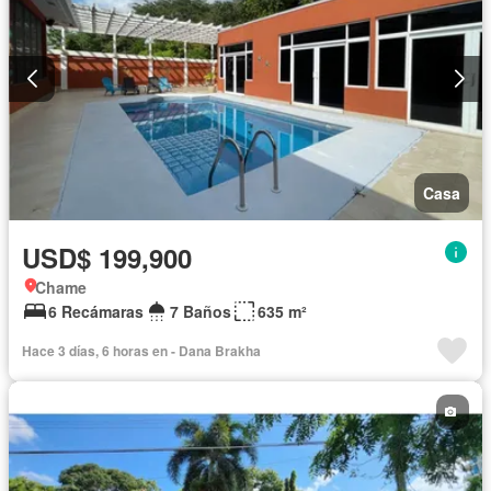
Casa
USD$ 199,900
Chame
6 Recámaras
7 Baños
635 m²
Hace 3 días, 6 horas en - Dana Brakha