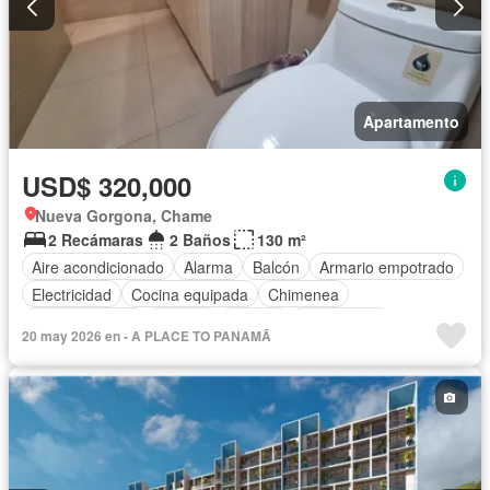
Apartamento
USD$ 320,000
Nueva Gorgona, Chame
2 Recámaras
2 Baños
130 m²
Aire acondicionado
Alarma
Balcón
Armario empotrado
Electricidad
Cocina equipada
Chimenea
Cocina integral
Internet
Jacuzzi
Gas natural
20 may 2026 en - A PLACE TO PANAMÃ
Vista panorámica
Sauna
Cuarto de servicio
Agua