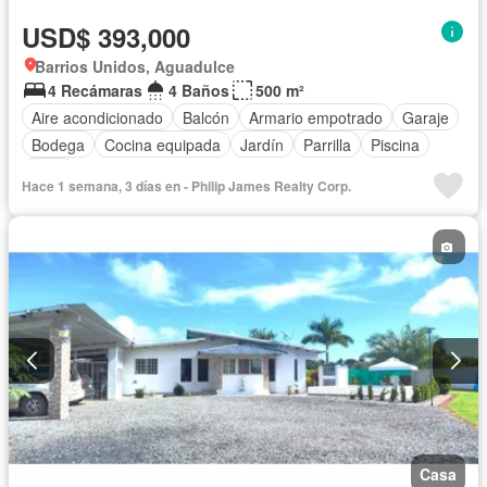
USD$ 393,000
Barrios Unidos, Aguadulce
4 Recámaras
4 Baños
500 m²
Aire acondicionado
Balcón
Armario empotrado
Garaje
Bodega
Cocina equipada
Jardín
Parrilla
Piscina
Patio
Hace 1 semana, 3 días en - Philip James Realty Corp.
Casa