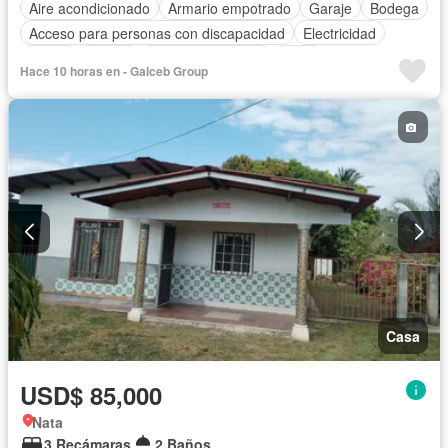
Aire acondicionado
Armario empotrado
Garaje
Bodega
Acceso para personas con discapacidad
Electricidad
Jardín
Parrilla
Cuarto de servicio
Agua
Hace 10 horas en - Galceb Group
Casa
USD$ 85,000
Nata
3 Recámaras
2 Baños