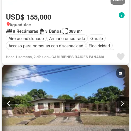
USD$ 155,000
Aguadulce
8 Recámaras
3 Baños
383 m²
Aire acondicionado
Armario empotrado
Garaje
Acceso para personas con discapacidad
Electricidad
Parrilla
Cocina integral
Internet
Seguridad
Agua
Hace 1 semana, 2 días en - C&M BIENES RAICES PANAMÁ