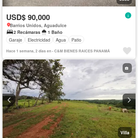
USD$ 90,000
Barrios Unidos, Aguadulce
2 Recámaras
1 Baño
Garaje
Electricidad
Agua
Patio
Hace 1 semana, 2 días en - C&M BIENES RAICES PANAMÁ
Villa