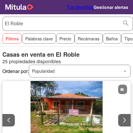
Tus favoritos
Gestionar alertas
Filtros
Palabras clave
Precio
Recámaras
Baños
Tipo
Casas en venta en El Roble
25 propiedades disponibles
Ordenar por:
Popularidad