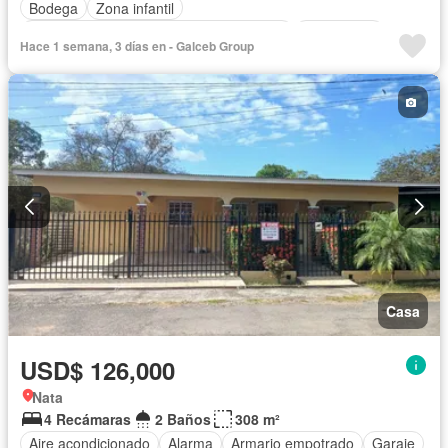
Bodega
Zona infantil
Acceso para personas con discapacidad
Electricidad
Hace 1 semana, 3 días en - Galceb Group
Cocina equipada
Jardín
Cocina integral
Gas natural
Vista panorámica
Seguridad
Agua
Patio
Casa
USD$ 126,000
Nata
4 Recámaras
2 Baños
308 m²
Aire acondicionado
Alarma
Armario empotrado
Garaje