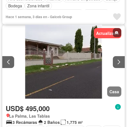
Bodega
Zona infantil
Acceso para personas con discapacidad
Electricidad
Hace 1 semana, 3 días en - Galceb Group
Cocina equipada
Jardín
Cocina integral
Gas natural
Vista panorámica
Seguridad
Agua
Patio
Actualizado
Casa
USD$ 495,000
La Palma, Las Tablas
3 Recámaras
2 Baños
1,775 m²