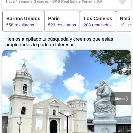
Hace 1 semana, 2 días en - B&B Real Estate Panama S.A
Barrios Unidos
París
Los Canelos
Natá
558 resultados
523 resultados
208 resultados
101 re
Hemos ampliado tu búsqueda y creemos que estas
propiedades te podrían interesar
16
fotos