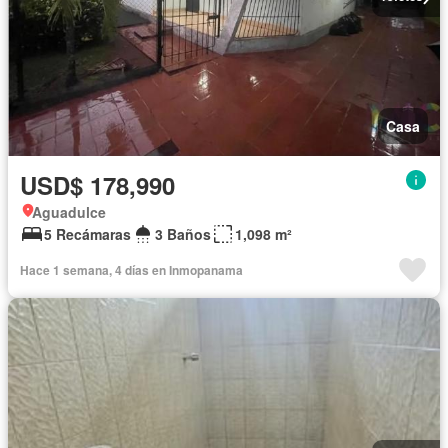
Casa
USD$ 178,990
Aguadulce
5 Recámaras
3 Baños
1,098 m²
Hace 1 semana, 4 días en Inmopanama