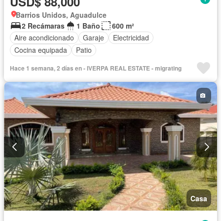
USD$ 88,000
Barrios Unidos, Aguadulce
2 Recámaras
1 Baño
600 m²
Aire acondicionado
Garaje
Electricidad
Cocina equipada
Patio
Hace 1 semana, 2 días en - IVERPA REAL ESTATE - migrating
Casa