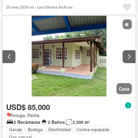
20 may 2026 en - Lion Bienes RaÃ­ces
Casa
USD$ 85,000
Potuga, Parita
2 Recámaras
2 Baños
2,300 m²
Garaje
Bodega
Electricidad
Cocina equipada
Gas natural