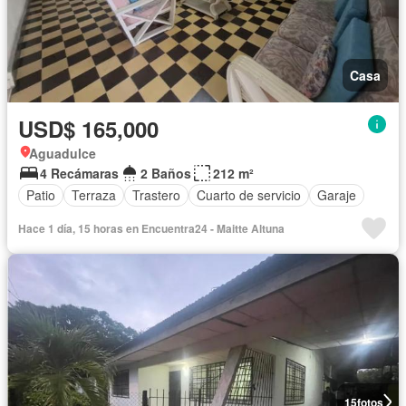
Casa
USD$ 165,000
Aguadulce
4 Recámaras
2 Baños
212 m²
Patio
Terraza
Trastero
Cuarto de servicio
Garaje
Hace 1 día, 15 horas en Encuentra24 - Maitte Altuna
15
fotos