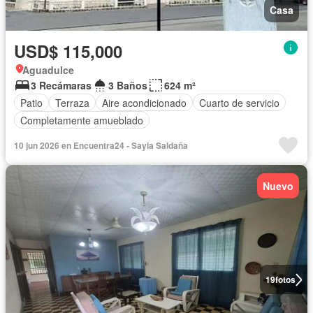
Casa
USD$ 115,000
Aguadulce
3 Recámaras
3 Baños
624 m²
Patio
Terraza
Aire acondicionado
Cuarto de servicio
Completamente amueblado
10 jun 2026 en Encuentra24 - Sayla Saldaña
Nuevo
19
fotos