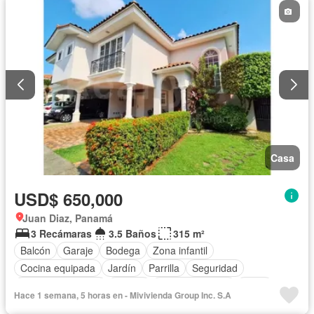
Casa
USD$ 650,000
Juan Diaz, Panamá
3 Recámaras
3.5 Baños
315 m²
Balcón
Garaje
Bodega
Zona infantil
Cocina equipada
Jardín
Parrilla
Seguridad
Cuarto de servicio
Piscina
Cancha de tenis
Patio
Hace 1 semana, 5 horas en - Mivivienda Group Inc. S.A