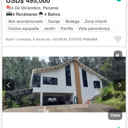
USD$ 495,000
24 De Diciembre, Panamá
6 Recámaras
4 Baños
Aire acondicionado
Garaje
Bodega
Zona infantil
Cocina equipada
Jardín
Parrilla
Vista panorámica
Seguridad
Cuarto de servicio
Piscina
Cancha de tenis
Hace 1 semana, 6 horas en - EG REAL ESTATE PANAMA
Patio
Casa