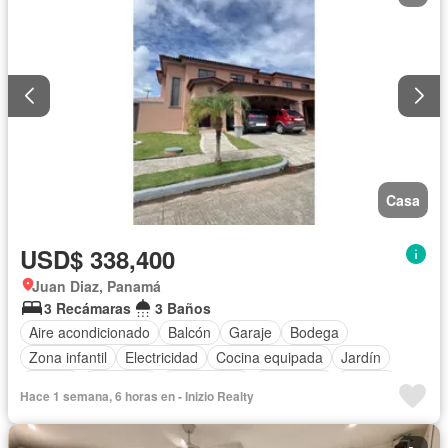
Casa
USD$ 338,400
Juan Diaz, Panamá
3 Recámaras
3 Baños
Aire acondicionado
Balcón
Garaje
Bodega
Zona infantil
Electricidad
Cocina equipada
Jardín
Parrilla
Gimnasio
Gas natural
Seguridad
Piscina
Hace 1 semana, 6 horas en - Inizio Realty
Agua
Patio