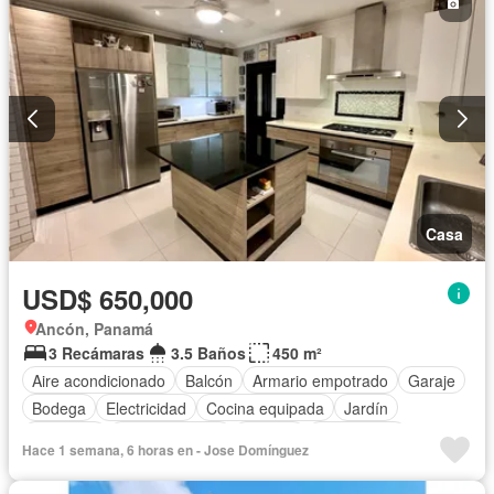
Casa
USD$ 650,000
Ancón, Panamá
3 Recámaras
3.5 Baños
450 m²
Aire acondicionado
Balcón
Armario empotrado
Garaje
Bodega
Electricidad
Cocina equipada
Jardín
Gimnasio
Cocina integral
Internet
Gas natural
Hace 1 semana, 6 horas en - Jose Domínguez
Seguridad
Cuarto de servicio
Agua
Patio