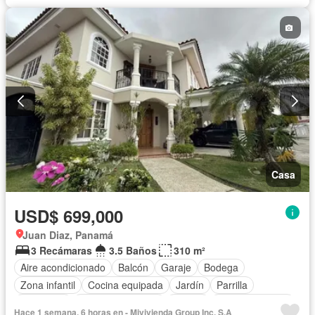
Casa
USD$ 699,000
Juan Diaz, Panamá
3 Recámaras
3.5 Baños
310 m²
Aire acondicionado
Balcón
Garaje
Bodega
Zona infantil
Cocina equipada
Jardín
Parrilla
Seguridad
Cuarto de servicio
Piscina
Cancha de tenis
Hace 1 semana, 6 horas en - Mivivienda Group Inc. S.A