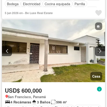
Bodega
Electricidad
Cocina equipada
Parrilla
Gas natural
Cuarto de servicio
Piscina
Agua
Patio
5 jun 2026 en - Be Luxe Real Estate
Casa
USD$ 600,000
San Francisco, Panamá
4 Recámaras
3 Baños
596 m²