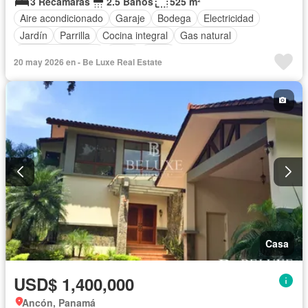
3 Recámaras
2.5 Baños
525 m²
Aire acondicionado
Garaje
Bodega
Electricidad
Jardín
Parrilla
Cocina integral
Gas natural
Cuarto de servicio
Agua
Patio
20 may 2026 en - Be Luxe Real Estate
Casa
USD$ 1,400,000
Ancón, Panamá