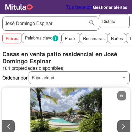
Tus favoritos
Gestionar alertas
Distrito
Palabras clave
Filtros
1
Precio
Recámaras
Baños
T
Casas en venta patio residencial en José
Domingo Espinar
184 propiedades disponibles
Ordenar por:
Popularidad