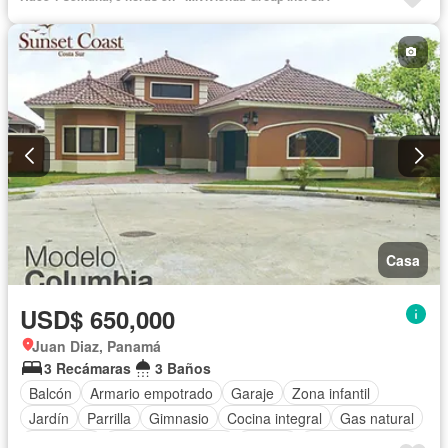
Patio
Casa
USD$ 650,000
Juan Diaz, Panamá
3 Recámaras
3 Baños
Balcón
Armario empotrado
Garaje
Zona infantil
Jardín
Parrilla
Gimnasio
Cocina integral
Gas natural
Seguridad
Cuarto de servicio
Piscina
Cancha de tenis