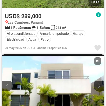
Casa
USD$ 289,000
Las Cumbres, Panamá
4 Recámaras
3 Baños
243 m²
Aire acondicionado
Armario empotrado
Garaje
Electricidad
Agua
Patio
20 may 2026 en - C&C Panama Properties S.A