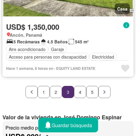
Casa
USD$ 1,350,000
Ancón, Panamá
5 Recámaras
4.5 Baños
545 m²
Aire acondicionado
Garaje
Acceso para personas con discapacidad
Electricidad
Jardín
Cocina integral
Cuarto de servicio
Agua
Patio
Hace 1 semana, 6 horas en - EQUITY LAND ESTATE
1
2
3
4
5
Valor de la vivienda en José Domingo Espinar
Guardar búsqueda
Precio medio por m²