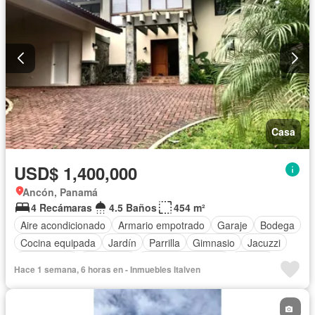
Casa
USD$ 1,400,000
Ancón, Panamá
4 Recámaras
4.5 Baños
454 m²
Aire acondicionado
Armario empotrado
Garaje
Bodega
Cocina equipada
Jardín
Parrilla
Gimnasio
Jacuzzi
Gas natural
Seguridad
Cuarto de servicio
Piscina
Hace 1 semana, 6 horas en - Inmuebles Italven
Cancha de tenis
Patio