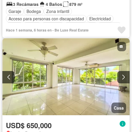
3 Recámaras
4 Baños
879 m²
Garaje
Bodega
Zona infantil
Acceso para personas con discapacidad
Electricidad
Jardín
Parrilla
Gimnasio
Cocina integral
Seguridad
Hace 1 semana, 6 horas en - Be Luxe Real Estate
Cuarto de servicio
Piscina
Cancha de tenis
Patio
Casa
USD$ 650,000