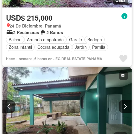
USD$ 215,000
24 De Diciembre, Panamá
2 Recámaras
2 Baños
Balcón
Armario empotrado
Garaje
Bodega
Zona infantil
Cocina equipada
Jardín
Parrilla
Vista panorámica
Seguridad
Piscina
Cancha de tenis
Hace 1 semana, 6 horas en - EG REAL ESTATE PANAMA
Patio