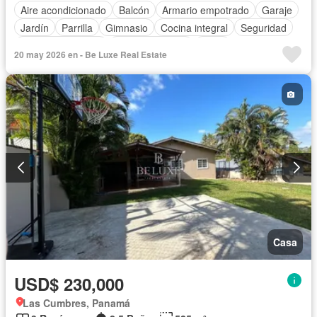
Aire acondicionado
Balcón
Armario empotrado
Garaje
Jardín
Parrilla
Gimnasio
Cocina integral
Seguridad
Cuarto de servicio
Cancha de tenis
Patio
20 may 2026 en - Be Luxe Real Estate
Casa
USD$ 230,000
Las Cumbres, Panamá