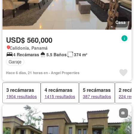
Casa
USD$ 560,000
Calidonia, Panamá
4 Recámaras
5.5 Baños
374 m²
Garaje
Hace 6 días, 21 horas en - Angel Properties
3 recámaras
4 recámaras
5 recámaras
2 recá
1904 resultados
1415 resultados
387 resultados
224 res