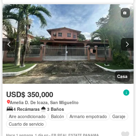
Casa
USD$ 350,000
Amelia D. De Icaza, San Miguelito
4 Recámaras
3 Baños
Aire acondicionado
Balcón
Armario empotrado
Garaje
Cuarto de servicio
Hace 1 semana, 1 día en - EB REAL ESTATE PANAMA