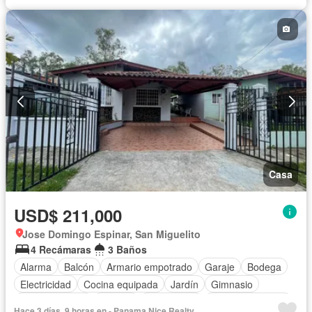
Casa
USD$ 211,000
Jose Domingo Espinar, San Miguelito
4 Recámaras
3 Baños
Alarma
Balcón
Armario empotrado
Garaje
Bodega
Electricidad
Cocina equipada
Jardín
Gimnasio
Cocina integral
Internet
Gas natural
Vista panorámica
Hace 3 días, 9 horas en - Panama Nice Realty