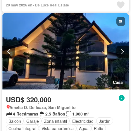
20 may 2026 en - Be Luxe Real Estate
Casa
USD$ 320,000
Amelia D. De Icaza, San Miguelito
4 Recámaras
2.5 Baños
1,980 m²
Balcón
Garaje
Zona infantil
Electricidad
Jardín
Cocina integral
Vista panorámica
Agua
Patio