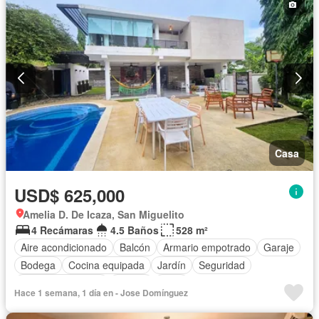
Casa
USD$ 625,000
Amelia D. De Icaza, San Miguelito
4 Recámaras
4.5 Baños
528 m²
Aire acondicionado
Balcón
Armario empotrado
Garaje
Bodega
Cocina equipada
Jardín
Seguridad
Cuarto de servicio
Piscina
Patio
Hace 1 semana, 1 día en - Jose Domínguez