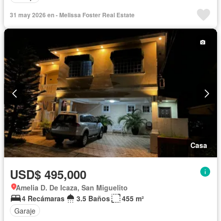
31 may 2026 en - Melissa Foster Real Estate
Casa
USD$ 495,000
Amelia D. De Icaza, San Miguelito
4 Recámaras
3.5 Baños
455 m²
Garaje