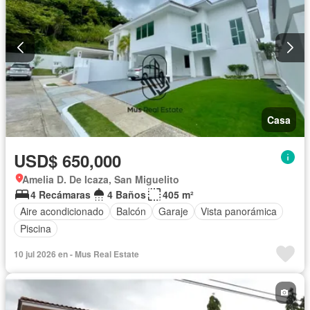
Casa
USD$ 650,000
Amelia D. De Icaza, San Miguelito
4 Recámaras
4 Baños
405 m²
Aire acondicionado
Balcón
Garaje
Vista panorámica
Piscina
10 jul 2026 en - Mus Real Estate