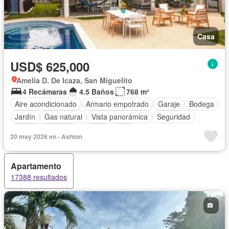
Casa
USD$ 625,000
Amelia D. De Icaza, San Miguelito
4 Recámaras
4.5 Baños
768 m²
Aire acondicionado
Armario empotrado
Garaje
Bodega
Jardín
Gas natural
Vista panorámica
Seguridad
Cuarto de servicio
Piscina
Patio
20 may 2026 en - Ashton
Apartamento
17388 resultados