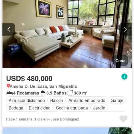
Casa
USD$ 480,000
Amelia D. De Icaza, San Miguelito
4 Recámaras
3.5 Baños
380 m²
Aire acondicionado
Balcón
Armario empotrado
Garaje
Bodega
Electricidad
Cocina equipada
Jardín
Cocina integral
Internet
Gas natural
Cuarto de servicio
Hace 1 semana, 1 día en - Jose Domínguez
Agua
Patio