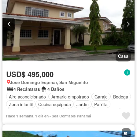
Casa
USD$ 495,000
Jose Domingo Espinar, San Miguelito
4 Recámaras
4 Baños
Aire acondicionado
Armario empotrado
Garaje
Bodega
Zona infantil
Cocina equipada
Jardín
Parrilla
Cocina integral
Seguridad
Piscina
Cancha de tenis
Hace 1 semana, 1 día en - Sea Confiable Panamá
Patio