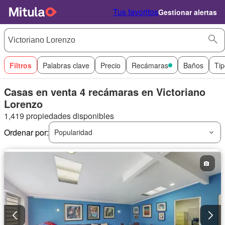
Tus favoritos
Gestionar alertas
Filtros
Palabras clave
Precio
Recámaras
Baños
Tip
Casas en venta 4 recámaras en Victoriano
Lorenzo
1,419 propiedades disponibles
Ordenar por:
Popularidad