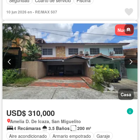
Seguridad
Cuarto de servicio
Piscina
10 jun 2026 en - RE/MAX 507
Nuevo
Casa
USD$ 310,000
Amelia D. De Icaza, San Miguelito
4 Recámaras
3.5 Baños
200 m²
Aire acondicionado
Armario empotrado
Garaje