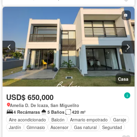
Casa
USD$ 650,000
Amelia D. De Icaza, San Miguelito
4 Recámaras
5 Baños
420 m²
Aire acondicionado
Balcón
Armario empotrado
Garaje
Jardín
Gimnasio
Ascensor
Gas natural
Seguridad
Cuarto de servicio
Piscina
Cancha de tenis