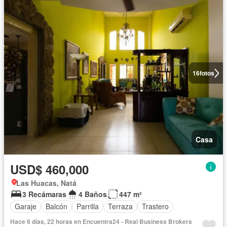
16
fotos
Casa
USD$ 460,000
Las Huacas, Natá
3 Recámaras
4 Baños
447 m²
Garaje
Balcón
Parrilla
Terraza
Trastero
Hace 6 días, 22 horas en Encuentra24 - Real Business Brokers