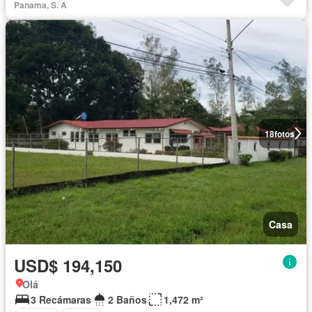
Panama, S. A
18
fotos
Casa
USD$ 194,150
Olá
3 Recámaras
2 Baños
1,472 m²