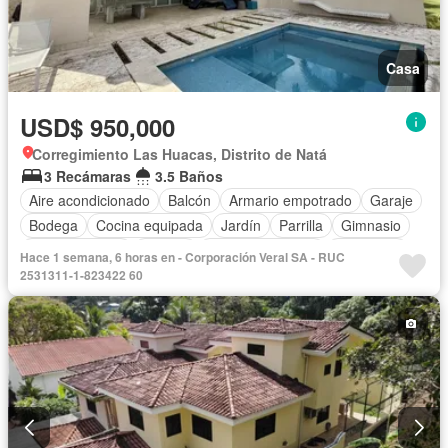
Casa
USD$ 950,000
Corregimiento Las Huacas, Distrito de Natá
3 Recámaras
3.5 Baños
Aire acondicionado
Balcón
Armario empotrado
Garaje
Bodega
Cocina equipada
Jardín
Parrilla
Gimnasio
Cocina integral
Jacuzzi
Vista panorámica
Seguridad
Hace 1 semana, 6 horas en - Corporación Veral SA - RUC
Cuarto de servicio
Piscina
2531311-1-823422 60