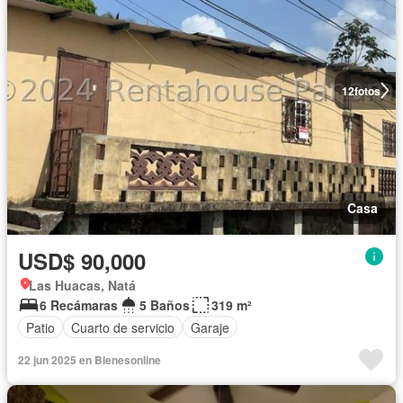
12
fotos
Casa
USD$ 90,000
Las Huacas, Natá
6 Recámaras
5 Baños
319 m²
Patio
Cuarto de servicio
Garaje
22 jun 2025 en Bienesonline