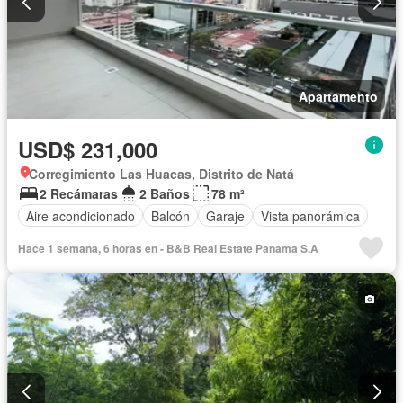
Apartamento
USD$ 231,000
Corregimiento Las Huacas, Distrito de Natá
2 Recámaras
2 Baños
78 m²
Aire acondicionado
Balcón
Garaje
Vista panorámica
Hace 1 semana, 6 horas en - B&B Real Estate Panama S.A