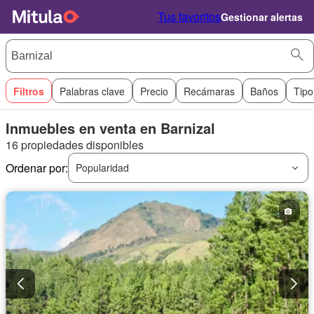
Tus favoritos
Gestionar alertas
Filtros
Palabras clave
Precio
Recámaras
Baños
Tipo
Inmuebles en venta en Barnizal
16 propiedades disponibles
Ordenar por:
Popularidad