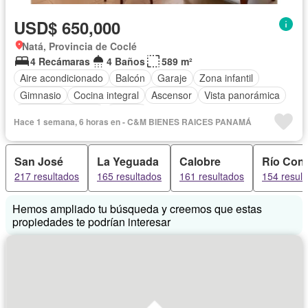
USD$ 650,000
Natá, Provincia de Coclé
4 Recámaras
4 Baños
589 m²
Aire acondicionado
Balcón
Garaje
Zona infantil
Gimnasio
Cocina integral
Ascensor
Vista panorámica
Cuarto de servicio
Piscina
Hace 1 semana, 6 horas en - C&M BIENES RAICES PANAMÁ
San José
La Yeguada
Calobre
Río Cong
217 resultados
165 resultados
161 resultados
154 resul
Hemos ampliado tu búsqueda y creemos que estas
propiedades te podrían interesar