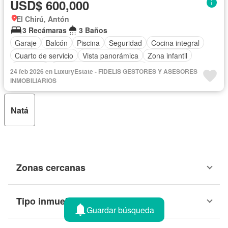
USD$ 600,000
El Chirú, Antón
3 Recámaras
3 Baños
Garaje
Balcón
Piscina
Seguridad
Cocina integral
Cuarto de servicio
Vista panorámica
Zona infantil
Gimnasio
Completamente amueblado
24 feb 2026 en LuxuryEstate - FIDELIS GESTORES Y ASESORES
INMOBILIARIOS
Natá
Zonas cercanas
Tipo inmueble
Guardar búsqueda