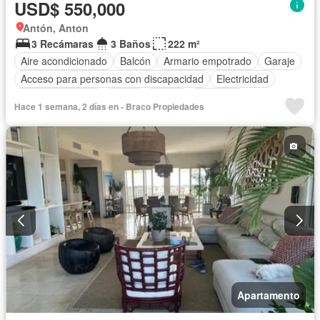
USD$ 550,000
Antón, Anton
3 Recámaras
3 Baños
222 m²
Aire acondicionado
Balcón
Armario empotrado
Garaje
Acceso para personas con discapacidad
Electricidad
Cocina equipada
Jardín
Parrilla
Gimnasio
Hace 1 semana, 2 días en - Braco Propiedades
Cocina integral
Internet
Ascensor
Gas natural
Vista panorámica
Seguridad
Cuarto de servicio
Piscina
Cancha de tenis
Agua
Apartamento