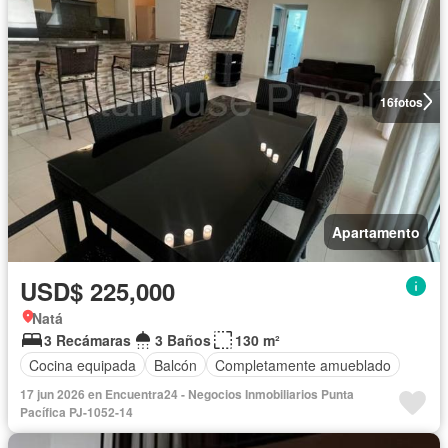
16
fotos
Apartamento
USD$ 225,000
Natá
3 Recámaras
3 Baños
130 m²
Cocina equipada
Balcón
Completamente amueblado
17 jun 2026 en Encuentra24 - Negocios Inmobiliarios Punta
Pacífica PJ-1052-14