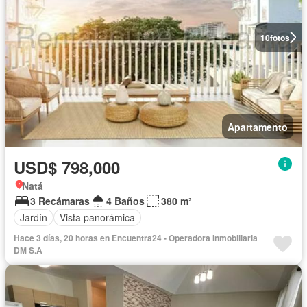
10
fotos
Apartamento
USD$ 798,000
Natá
3 Recámaras
4 Baños
380 m²
Jardín
Vista panorámica
Hace 3 días, 20 horas en Encuentra24 - Operadora Inmobiliaria
DM S.A