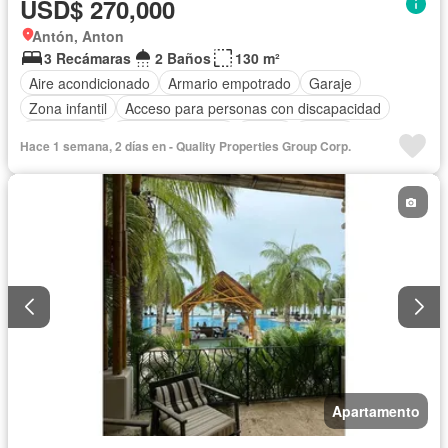
USD$ 270,000
Antón, Anton
3 Recámaras
2 Baños
130 m²
Aire acondicionado
Armario empotrado
Garaje
Zona infantil
Acceso para personas con discapacidad
Electricidad
Cocina equipada
Jardín
Parrilla
Hace 1 semana, 2 días en - Quality Properties Group Corp.
Gimnasio
Cocina integral
Internet
Gas natural
Seguridad
Piscina
Agua
Patio
Apartamento