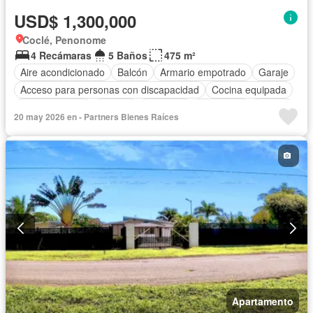
USD$ 1,300,000
Coclé, Penonome
4 Recámaras
5 Baños
475 m²
Aire acondicionado
Balcón
Armario empotrado
Garaje
Acceso para personas con discapacidad
Cocina equipada
Cocina integral
Jacuzzi
Ascensor
Seguridad
Piscina
20 may 2026 en - Partners Bienes Raíces
Apartamento