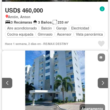
USD$ 460,000
Antón, Anton
3 Recámaras
3 Baños
233 m²
Aire acondicionado
Balcón
Garaje
Electricidad
Cocina equipada
Gimnasio
Ascensor
Vista panorámica
Seguridad
Piscina
Agua
Hace 1 semana, 2 días en - RE/MAX DESTINY
Apartamento