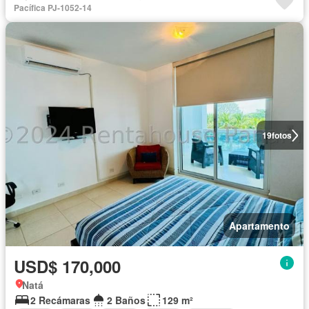
Pacífica PJ-1052-14
19
fotos
Apartamento
USD$ 170,000
Natá
2 Recámaras
2 Baños
129 m²