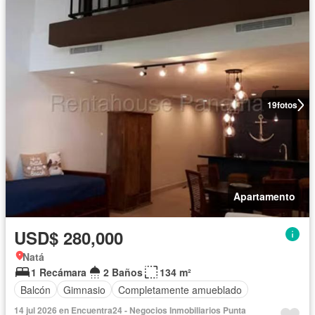
19
fotos
Apartamento
USD$ 280,000
Natá
1 Recámara
2 Baños
134 m²
Balcón
Gimnasio
Completamente amueblado
14 jul 2026 en Encuentra24 - Negocios Inmobiliarios Punta