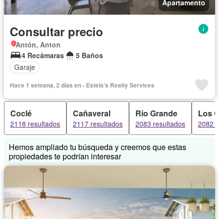
Apartamento
Consultar precio
Antón, Anton
4 Recámaras
5 Baños
Garaje
Hace 1 semana, 2 días en - Estela's Realty Services
Coclé
Cañaveral
Río Grande
Los C
2118 resultados
2117 resultados
2083 resultados
2082 r
Hemos ampliado tu búsqueda y creemos que estas
propiedades te podrían interesar