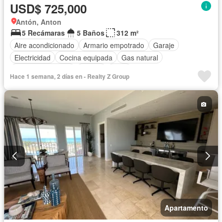
USD$ 725,000
Antón, Anton
5 Recámaras
5 Baños
312 m²
Aire acondicionado
Armario empotrado
Garaje
Electricidad
Cocina equipada
Gas natural
Cuarto de servicio
Piscina
Agua
Hace 1 semana, 2 días en - Realty Z Group
Apartamento