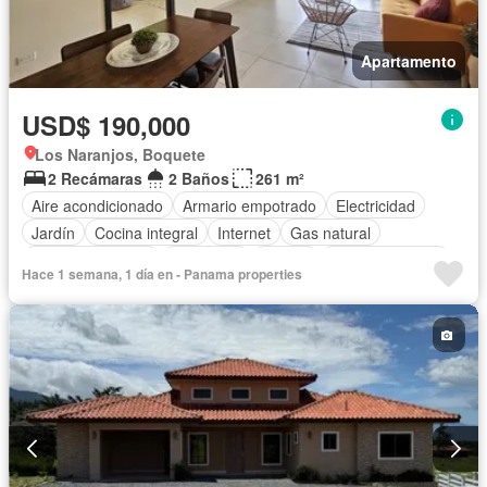
Apartamento
USD$ 190,000
Los Naranjos, Boquete
2 Recámaras
2 Baños
261 m²
Aire acondicionado
Armario empotrado
Electricidad
Jardín
Cocina integral
Internet
Gas natural
Vista panorámica
Seguridad
Piscina
Cancha de tenis
Hace 1 semana, 1 día en - Panama properties
Agua