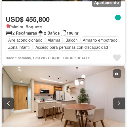
Apartamento
USD$ 455,800
Palmira, Boquete
2 Recámaras
2 Baños
106 m²
Aire acondicionado
Alarma
Balcón
Armario empotrado
Zona infantil
Acceso para personas con discapacidad
Cocina equipada
Parrilla
Gimnasio
Ascensor
Hace 1 semana, 1 día en - COQUEL GROUP REALTY
Gas natural
Seguridad
Piscina
Agua