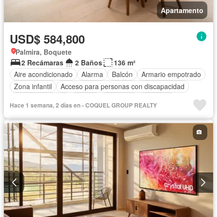
Apartamento
USD$ 584,800
Palmira, Boquete
2 Recámaras
2 Baños
136 m²
Aire acondicionado
Alarma
Balcón
Armario empotrado
Zona infantil
Acceso para personas con discapacidad
Cocina equipada
Parrilla
Gimnasio
Ascensor
Hace 1 semana, 2 días en - COQUEL GROUP REALTY
Gas natural
Seguridad
Piscina
Agua