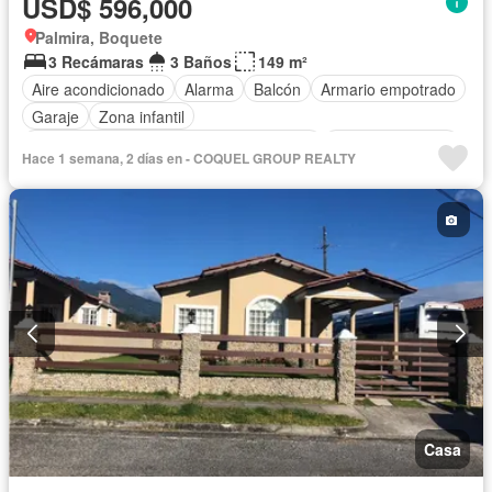
USD$ 596,000
Palmira, Boquete
3 Recámaras
3 Baños
149 m²
Aire acondicionado
Alarma
Balcón
Armario empotrado
Garaje
Zona infantil
Acceso para personas con discapacidad
Cocina equipada
Hace 1 semana, 2 días en - COQUEL GROUP REALTY
Parrilla
Gimnasio
Ascensor
Gas natural
Seguridad
Piscina
Agua
Casa