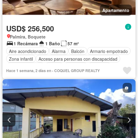
Apartamento
USD$ 256,500
Palmira, Boquete
1 Recámara
1 Baño
57 m²
Aire acondicionado
Alarma
Balcón
Armario empotrado
Zona infantil
Acceso para personas con discapacidad
Cocina equipada
Parrilla
Gimnasio
Ascensor
Hace 1 semana, 2 días en - COQUEL GROUP REALTY
Gas natural
Seguridad
Piscina
Agua