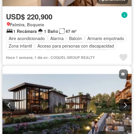
USD$ 220,900
Palmira, Boquete
1 Recámara
1 Baño
47 m²
Aire acondicionado
Alarma
Balcón
Armario empotrado
Zona infantil
Acceso para personas con discapacidad
Cocina equipada
Parrilla
Gimnasio
Ascensor
Hace 1 semana, 1 día en - COQUEL GROUP REALTY
Gas natural
Seguridad
Piscina
Agua