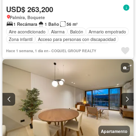
USD$ 263,200
Palmira, Boquete
1 Recámara
1 Baño
56 m²
Aire acondicionado
Alarma
Balcón
Armario empotrado
Zona infantil
Acceso para personas con discapacidad
Cocina equipada
Parrilla
Gimnasio
Ascensor
Hace 1 semana, 1 día en - COQUEL GROUP REALTY
Gas natural
Seguridad
Piscina
Agua
Apartamento