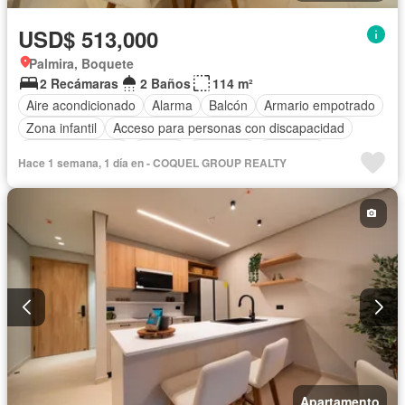
USD$ 513,000
Palmira, Boquete
2 Recámaras
2 Baños
114 m²
Aire acondicionado
Alarma
Balcón
Armario empotrado
Zona infantil
Acceso para personas con discapacidad
Cocina equipada
Parrilla
Gimnasio
Ascensor
Hace 1 semana, 1 día en - COQUEL GROUP REALTY
Gas natural
Seguridad
Piscina
Agua
Apartamento