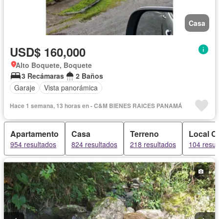
Casa
USD$ 160,000
Alto Boquete, Boquete
3 Recámaras
2 Baños
Garaje
Vista panorámica
Hace 1 semana, 13 horas en - C&M BIENES RAICES PANAMÁ
Apartamento
Casa
Terreno
Local C
954 resultados
824 resultados
218 resultados
104 resul