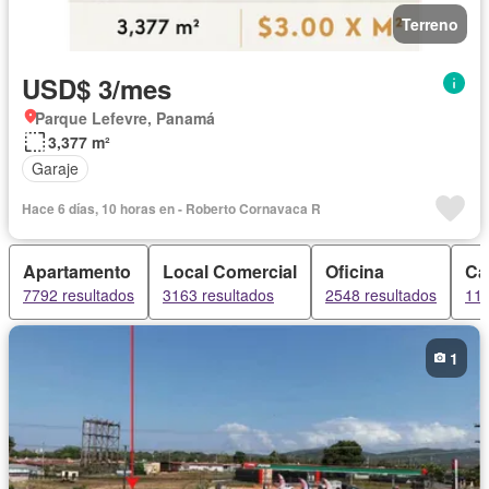
Terreno
USD$ 3/mes
Parque Lefevre, Panamá
3,377 m²
Garaje
Hace 6 días, 10 horas en - Roberto Cornavaca R
Apartamento
Local Comercial
Oficina
Ca
7792 resultados
3163 resultados
2548 resultados
118
1